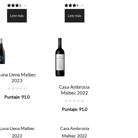
3.3
3.3
de 5
de 5
Leer más
Leer más
Luna Llena Malbec
2023
Casa Ambrosia
Malbec 2022
0
Puntaje:
91.0
de
5
0
Puntaje:
91.0
de
5
Luna Llena Malbec
Casa Ambrosia
2023
Malbec 2022