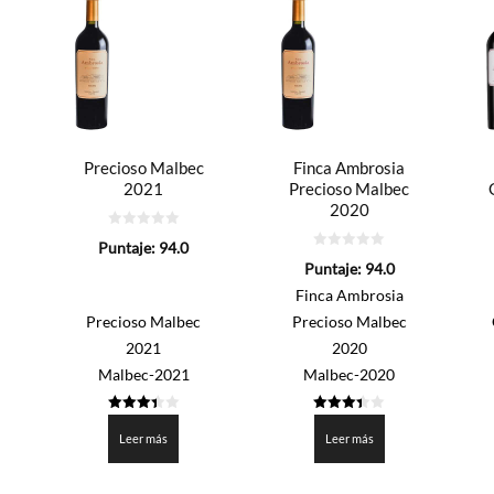
Precioso Malbec
Finca Ambrosia
2021
Precioso Malbec
2020
0
Puntaje:
94.0
de
0
5
Puntaje:
94.0
de
5
Finca Ambrosia
Precioso Malbec
Precioso Malbec
2021
2020
Malbec-2021
Malbec-2020
3.4
3.4
de 5
de 5
Leer más
Leer más