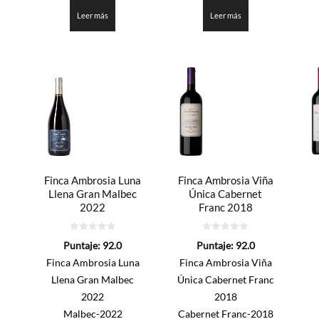
3.35
3.35
de 5
de 5
Leer más
Leer más
Finca Ambrosia Luna
Finca Ambrosia Viña
Llena Gran Malbec
Única Cabernet
2022
Franc 2018
0
0
Puntaje:
92.0
Puntaje:
92.0
de
de
5
5
Finca Ambrosia Luna
Finca Ambrosia Viña
Llena Gran Malbec
Única Cabernet Franc
2022
2018
Malbec-2022
Cabernet Franc-2018