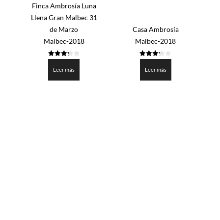
5
Finca Ambrosía Luna
Llena Gran Malbec 31
de Marzo
Casa Ambrosía
Malbec-2018
Malbec-2018
3.25
3.25
de 5
de 5
Leer más
Leer más