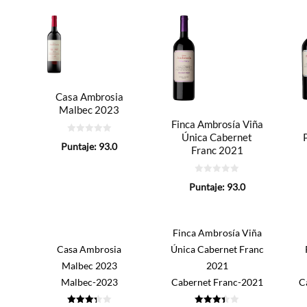
Casa Ambrosia
Malbec 2023
Finca Ambrosía Viña
Única Cabernet
0
Puntaje:
93.0
Franc 2021
de
5
0
Puntaje:
93.0
de
5
Finca Ambrosía Viña
Casa Ambrosia
Única Cabernet Franc
Malbec 2023
2021
Malbec-2023
Cabernet Franc-2021
C