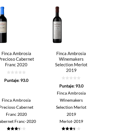
Finca Ambrosía
Finca Ambrosia
Precioso Cabernet
Winemakers
Franc 2020
Selection Merlot
2019
0
Puntaje:
93.0
de
0
5
Puntaje:
93.0
de
5
Finca Ambrosia
Finca Ambrosía
Winemakers
Precioso Cabernet
Selection Merlot
Franc 2020
2019
abernet Franc-2020
Merlot-2019