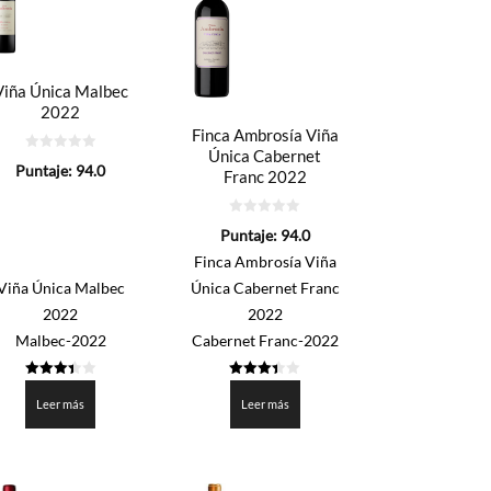
Viña Única Malbec
2022
Finca Ambrosía Viña
Única Cabernet
0
Puntaje:
94.0
Franc 2022
de
5
0
Puntaje:
94.0
de
5
Finca Ambrosía Viña
Viña Única Malbec
Única Cabernet Franc
2022
2022
Malbec-2022
Cabernet Franc-2022
3.4015
3.4
de 5
de 5
Leer más
Leer más