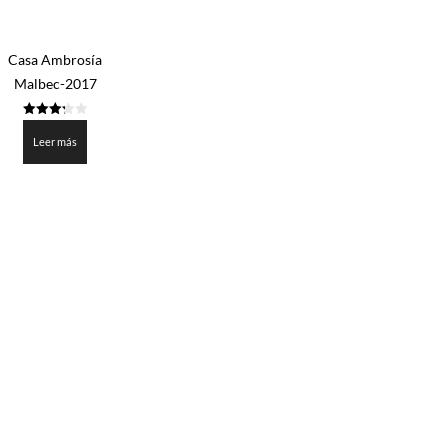
Casa Ambrosía
Malbec-2017
3.25
de 5
Leer más