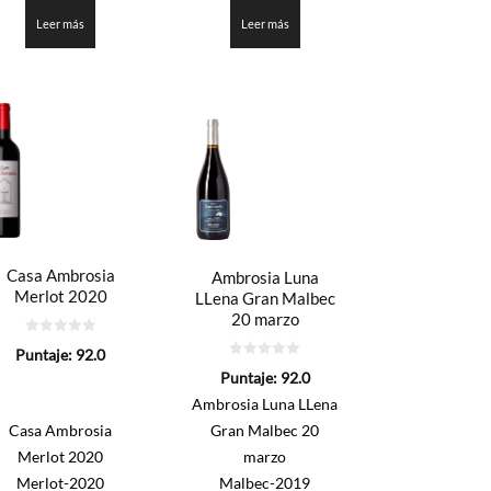
3.35
3.35
de 5
de 5
Leer más
Leer más
Casa Ambrosia
Ambrosia Luna
Merlot 2020
LLena Gran Malbec
20 marzo
0
Puntaje:
92.0
de
0
5
Puntaje:
92.0
de
5
Ambrosia Luna LLena
Casa Ambrosia
Gran Malbec 20
Merlot 2020
marzo
Merlot-2020
Malbec-2019