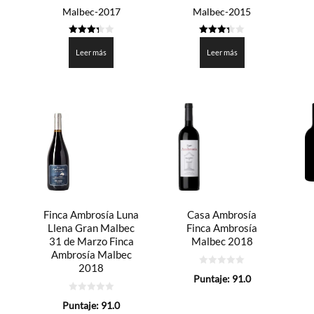
Malbec-2017
Malbec-2015
3.3
3.275
de 5
de 5
Leer más
Leer más
Finca Ambrosía Luna
Casa Ambrosía
Llena Gran Malbec
Finca Ambrosía
31 de Marzo Finca
Malbec 2018
Ambrosía Malbec
2018
0
Puntaje:
91.0
de
5
0
Puntaje:
91.0
de