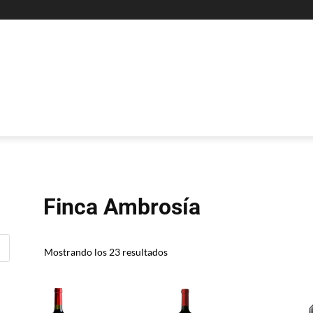
Finca Ambrosía
Sorted
Mostrando los 23 resultados
by
price:
high
to