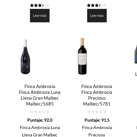
3.3
3.3
de 5
de 5
Leer más
Leer más
Finca Ambrosía
Finca Ambrosía
Finca Ambrosía Luna
Finca Ambrosía
Llena Gran Malbec
Precioso
Malbec/5685
Malbec/5781
0
0
Puntaje:
92.0
Puntaje:
91.5
de
de
5
5
Finca Ambrosía Luna
Finca Ambrosía
Llena Gran Malbec
Precioso