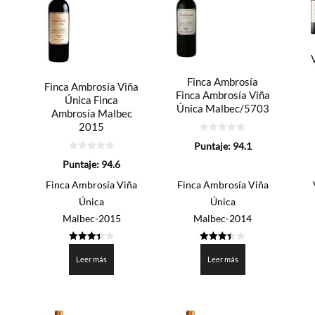
low
Finca Ambrosía
Finca Ambrosía Viña
Finca Ambrosía Viña
Única Finca
Única Malbec/5703
Ambrosía Malbec
2015
0
Puntaje:
94.1
de
5
0
Puntaje:
94.6
de
5
Finca Ambrosía Viña
Finca Ambrosía Viña
Única
Única
Malbec-2015
Malbec-2014
3.4275
3.403
de 5
de 5
Leer más
Leer más