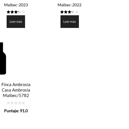
Malbec-2023
Malbec-2022
3.25
3.25
de 5
de 5
Leer más
Leer más
Finca Ambrosía
Casa Ambrosía
Malbec/5782
0
Puntaje:
91.0
de
5