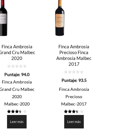
Finca Ambrosia
Finca Ambrosía
Grand Cru Malbec
Precioso Finca
2020
Ambrosía Malbec
2017
0
Puntaje:
94.0
de
0
5
Puntaje:
93.5
Finca Ambrosia
de
5
Grand Cru Malbec
Finca Ambrosía
2020
Precioso
Malbec-2020
Malbec-2017
3.4
3.375
de 5
de 5
Leer más
Leer más