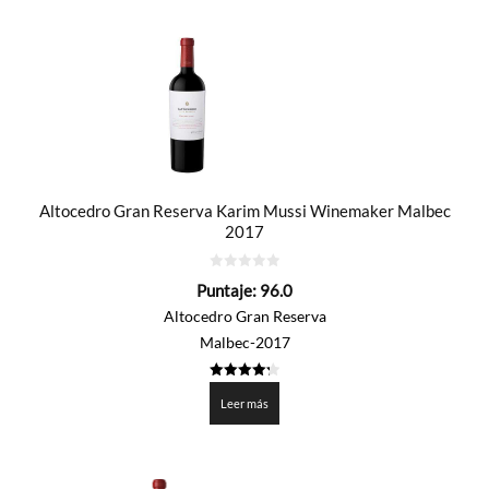
por
precio:
de
mayor
a
menor
Altocedro Gran Reserva Karim Mussi Winemaker Malbec
2017
0
Puntaje:
96.0
de
5
Altocedro Gran Reserva
Malbec-2017
4.3005
de 5
Leer más