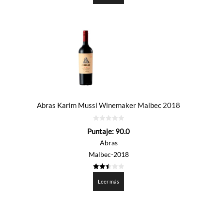
Abras Karim Mussi Winemaker Malbec 2018
0
Puntaje:
90.0
de
5
Abras
Malbec-2018
2.5
de 5
Leer más