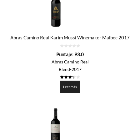
Abras Camino Real Karim Mussi Winemaker Malbec 2017
0
Puntaje:
93.0
de
5
Abras Camino Real
Blend-2017
3.35
de 5
Leer más