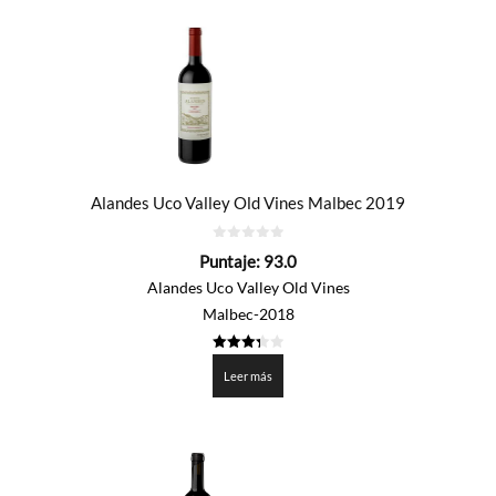
Alandes Uco Valley Old Vines Malbec 2019
0
Puntaje:
93.0
de
5
Alandes Uco Valley Old Vines
Malbec-2018
3.35
de 5
Leer más