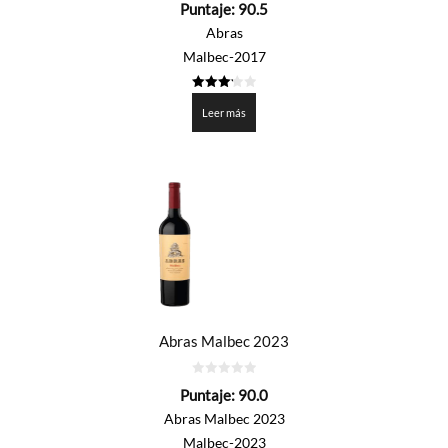
Puntaje:
90.5
de
5
Abras
Malbec-2017
3.225
de 5
Leer más
Abras Malbec 2023
0
Puntaje:
90.0
de
5
Abras Malbec 2023
Malbec-2023