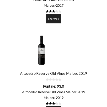
Malbec-2017
3.375
de 5
Leer más
Altocedro Reserve Old Vines Malbec 2019
0
Puntaje:
93.0
de
5
Altocedro Reserve Old Vines Malbec 2019
Malbec-2019