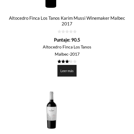
Altocedro Finca Los Tanos Karim Mussi Winemaker Malbec
2017
0
Puntaje:
90.5
de
5
Altocedro Finca Los Tanos
Malbec-2017
3.225
de 5
Leer más