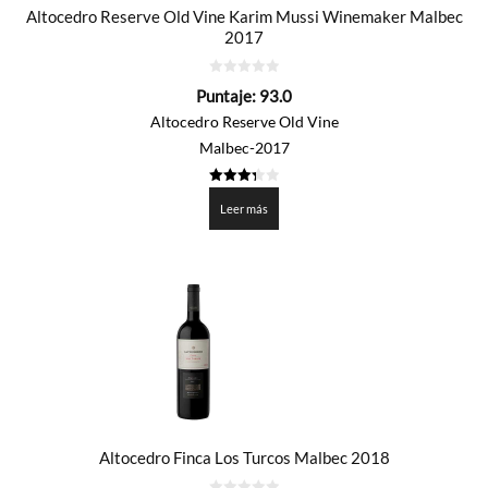
Altocedro Reserve Old Vine Karim Mussi Winemaker Malbec
2017
0
Puntaje:
93.0
de
5
Altocedro Reserve Old Vine
Malbec-2017
3.35
de 5
Leer más
Altocedro Finca Los Turcos Malbec 2018