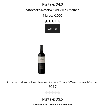
0
Puntaje:
94.0
de
5
Altocedro Reserve Old Vines Malbec
Malbec-2020
3.4
de 5
Leer más
Altocedro Finca Los Turcos Karim Mussi Winemaker Malbec
2017
0
Puntaje:
93.5
de
5
Altocedro Finca Los Turcos