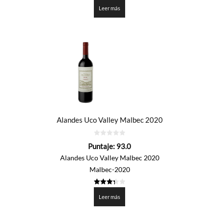
3.35
de 5
Leer más
Alandes Uco Valley Malbec 2020
0
Puntaje:
93.0
de
5
Alandes Uco Valley Malbec 2020
Malbec-2020
3.35
de 5
Leer más