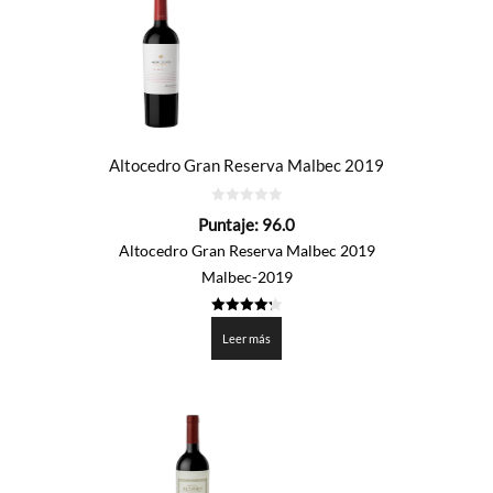
Altocedro Gran Reserva Malbec 2019
0
Puntaje:
96.0
de
5
Altocedro Gran Reserva Malbec 2019
Malbec-2019
4.3
de 5
Leer más