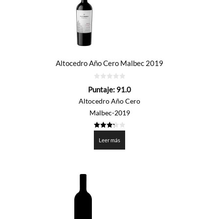
Altocedro Año Cero Malbec 2019
0
Puntaje:
91.0
de
5
Altocedro Año Cero
Malbec-2019
3.25
de 5
Leer más