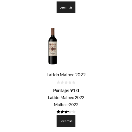
3.25
de 5
Leer más
Latido Malbec 2022
0
Puntaje:
91.0
de
5
Latido Malbec 2022
Malbec-2022
3.25
de 5
Leer más