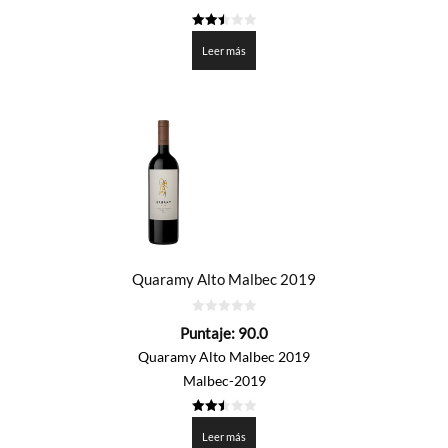
2.5
de 5
Leer más
Quaramy Alto Malbec 2019
0
Puntaje:
90.0
de
5
Quaramy Alto Malbec 2019
Malbec-2019
2.5
de 5
Leer más