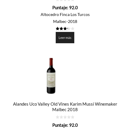
0
Puntaje:
92.0
de
5
Altocedro Finca Los Turcos
Malbec-2018
3.3
de 5
Leer más
Alandes Uco Valley Old Vines Karim Mussi Winemaker
Malbec 2018
0
Puntaje:
92.0
de
5