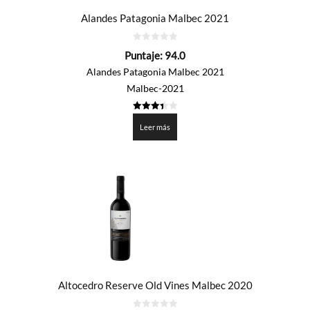
Alandes Patagonia Malbec 2021
0
Puntaje:
94.0
de
5
Alandes Patagonia Malbec 2021
Malbec-2021
3.4
de 5
Leer más
Altocedro Reserve Old Vines Malbec 2020