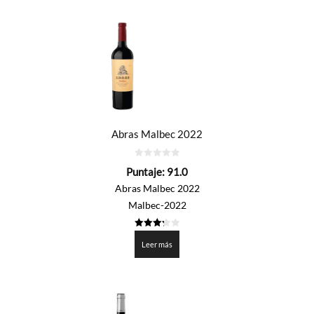
Abras Malbec 2022
0
Puntaje:
91.0
de
5
Abras Malbec 2022
Malbec-2022
3.25
de 5
Leer más