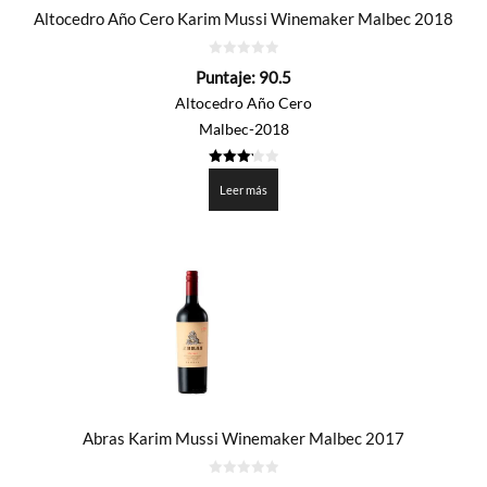
Altocedro Año Cero Karim Mussi Winemaker Malbec 2018
0
Puntaje:
90.5
de
5
Altocedro Año Cero
Malbec-2018
3.225
de 5
Leer más
Abras Karim Mussi Winemaker Malbec 2017
0