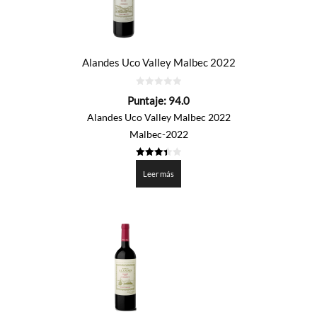
Alandes Uco Valley Malbec 2022
0
Puntaje:
94.0
de
5
Alandes Uco Valley Malbec 2022
Malbec-2022
3.4
de 5
Leer más