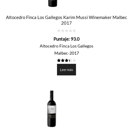
Altocedro Finca Los Gallegos Karim Mussi Winemaker Malbec
2017
0
Puntaje:
93.0
de
5
Altocedro Finca Los Gallegos
Malbec-2017
3.35
de 5
Leer más