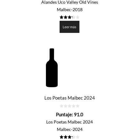
Alandes Uco Valley Old Vines
Malbec-2018
3.3
de 5
Leer más
Los Poetas Malbec 2024
0
Puntaje:
91.0
de
5
Los Poetas Malbec 2024
Malbec-2024