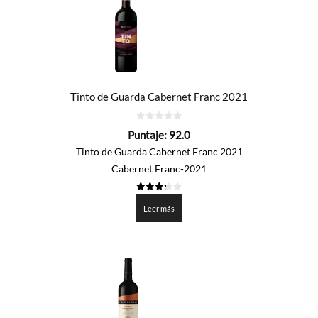
Tinto de Guarda Cabernet Franc 2021
0
Puntaje:
92.0
de
5
Tinto de Guarda Cabernet Franc 2021
Cabernet Franc-2021
3.3
de 5
Leer más