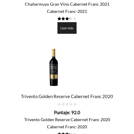
5
Chañarmuyo Gran Vino Cabernet Franc 2021
Cabernet Franc-2021
3.3
de 5
Leer más
Trivento Golden Reserve Cabernet Franc 2020
0
Puntaje:
92.0
de
5
Trivento Golden Reserve Cabernet Franc 2020
Cabernet Franc-2020