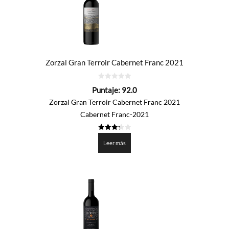
Zorzal Gran Terroir Cabernet Franc 2021
0
Puntaje:
92.0
de
5
Zorzal Gran Terroir Cabernet Franc 2021
Cabernet Franc-2021
3.3
de 5
Leer más