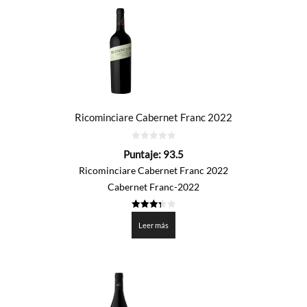
Ricominciare Cabernet Franc 2022
0
Puntaje:
93.5
de
5
Ricominciare Cabernet Franc 2022
Cabernet Franc-2022
3.375
de 5
Leer más