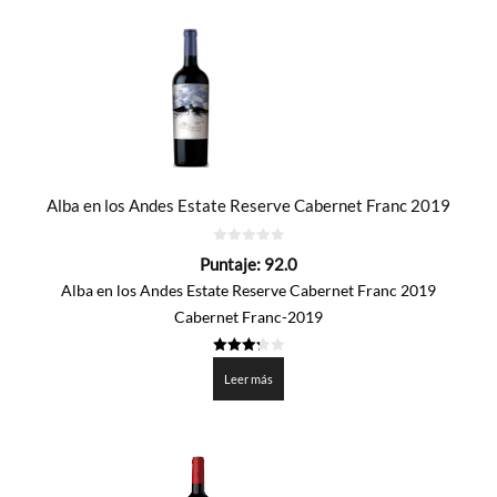
Alba en los Andes Estate Reserve Cabernet Franc 2019
0
Puntaje:
92.0
de
5
Alba en los Andes Estate Reserve Cabernet Franc 2019
Cabernet Franc-2019
3.3
de 5
Leer más