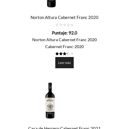
Norton Altura Cabernet Franc 2020
0
Puntaje:
92.0
de
5
Norton Altura Cabernet Franc 2020
Cabernet Franc-2020
3.3
de 5
Leer más
Casa de Herrero Cabernet Franc 2021