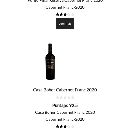
Punto Final Reserva Cabernet Franc 2020
Cabernet Franc-2020
3.325
de 5
Leer más
Casa Boher Cabernet Franc 2020
0
Puntaje:
92.5
de
5
Casa Boher Cabernet Franc 2020
Cabernet Franc-2020