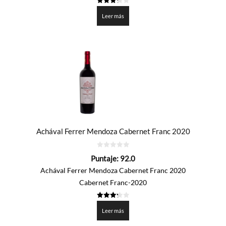
3.3
de 5
Leer más
Achával Ferrer Mendoza Cabernet Franc 2020
0
Puntaje:
92.0
de
5
Achával Ferrer Mendoza Cabernet Franc 2020
Cabernet Franc-2020
3.3
de 5
Leer más