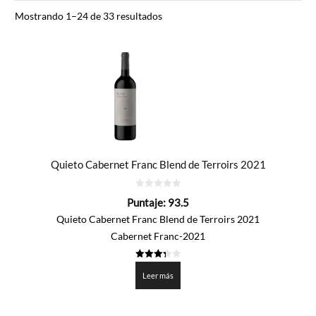
Ordenado
Mostrando 1–24 de 33 resultados
por
precio:
de
mayor
a
menor
Quieto Cabernet Franc Blend de Terroirs 2021
0
Puntaje:
93.5
de
5
Quieto Cabernet Franc Blend de Terroirs 2021
Cabernet Franc-2021
3.375
de 5
Leer más