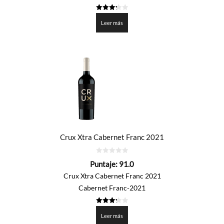
3.275
de 5
Leer más
Crux Xtra Cabernet Franc 2021
0
Puntaje:
91.0
de
5
Crux Xtra Cabernet Franc 2021
Cabernet Franc-2021
3.25
de 5
Leer más