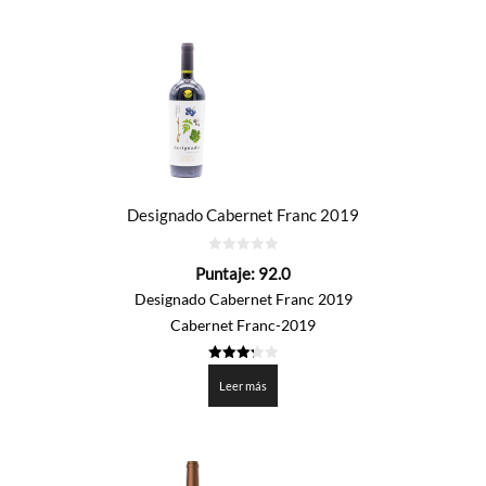
Designado Cabernet Franc 2019
0
Puntaje:
92.0
de
5
Designado Cabernet Franc 2019
Cabernet Franc-2019
3.3
de 5
Leer más