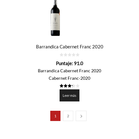
Barrandica Cabernet Franc 2020
0
Puntaje:
91.0
de
5
Barrandica Cabernet Franc 2020
Cabernet Franc-2020
3.25
de 5
Leer más
1
2