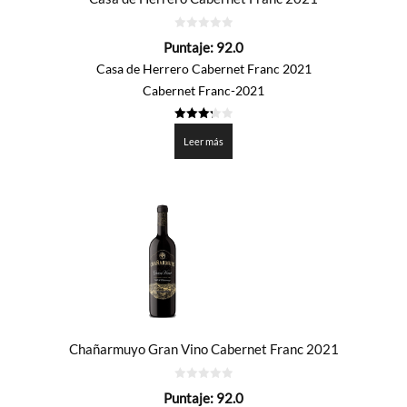
0
Puntaje:
92.0
de
5
Casa de Herrero Cabernet Franc 2021
Cabernet Franc-2021
3.3
de 5
Leer más
Chañarmuyo Gran Vino Cabernet Franc 2021
0
Puntaje:
92.0
de