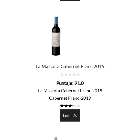
La Mascota Cabernet Franc 2019
0
Puntaje:
91.0
de
5
La Mascota Cabernet Franc 2019
Cabernet Franc-2019
3.25
de 5
Leer más