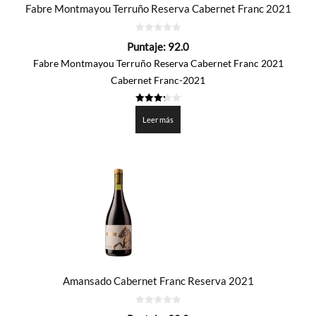
Fabre Montmayou Terruño Reserva Cabernet Franc 2021
0
Puntaje:
92.0
de
5
Fabre Montmayou Terruño Reserva Cabernet Franc 2021
Cabernet Franc-2021
3.3
de 5
Leer más
Amansado Cabernet Franc Reserva 2021
0