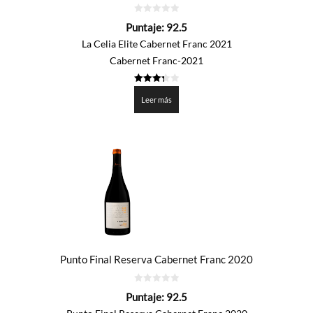
0
Puntaje:
92.5
de
5
La Celia Elite Cabernet Franc 2021
Cabernet Franc-2021
3.325
de 5
Leer más
Punto Final Reserva Cabernet Franc 2020
0
Puntaje:
92.5
de
5