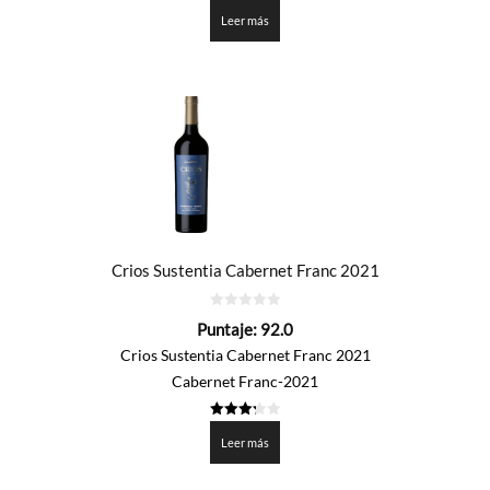
3.325
de 5
Leer más
Crios Sustentia Cabernet Franc 2021
0
Puntaje:
92.0
de
5
Crios Sustentia Cabernet Franc 2021
Cabernet Franc-2021
3.3
de 5
Leer más