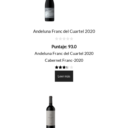
Andeluna Franc del Cuartel 2020
0
Puntaje:
93.0
de
5
Andeluna Franc del Cuartel 2020
Cabernet Franc-2020
3.35
de 5
Leer más