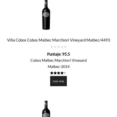
Viña Cobos Cobos Malbec Marchiori Vineyard Malbec/4493
0
Puntaje:
95.5
de
5
Cobos Malbec Marchiori Vineyard
Malbec-2014
4.275
de 5
Leer más