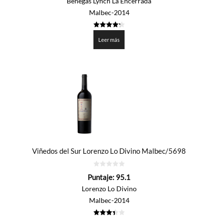
Benegas Lynch La Encerrada
Malbec-2014
4.257
de 5
Leer más
Viñedos del Sur Lorenzo Lo Divino Malbec/5698
0
Puntaje:
95.1
de
5
Lorenzo Lo Divino
Malbec-2014