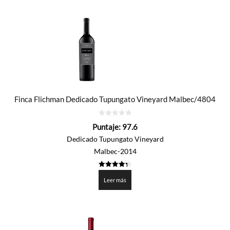
por
precio:
de
mayor
a
menor
Finca Flichman Dedicado Tupungato Vineyard Malbec/4804
0
Puntaje:
97.6
de
5
Dedicado Tupungato Vineyard
Malbec-2014
4.38
de 5
Leer más