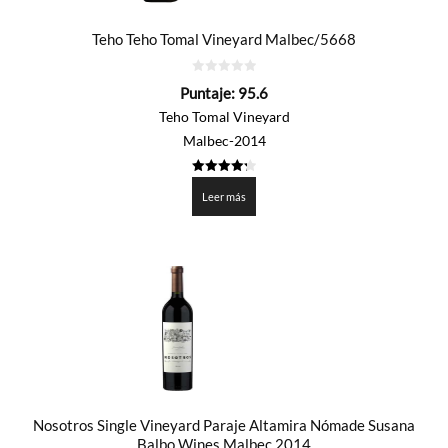
Teho Teho Tomal Vineyard Malbec/5668
0
Puntaje:
95.6
de
5
Teho Tomal Vineyard
Malbec-2014
4.2795
de 5
Leer más
Nosotros Single Vineyard Paraje Altamira Nómade Susana
Balbo Wines Malbec 2014