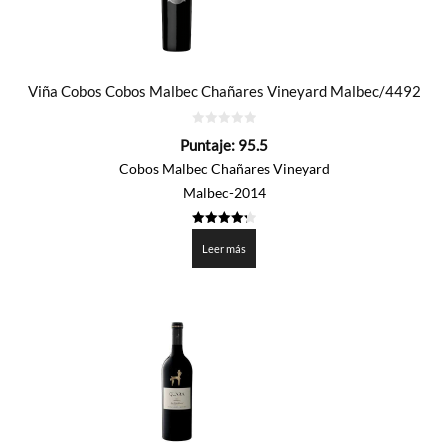
Viña Cobos Cobos Malbec Chañares Vineyard Malbec/4492
0
Puntaje:
95.5
de
5
Cobos Malbec Chañares Vineyard
Malbec-2014
4.275
de 5
Leer más