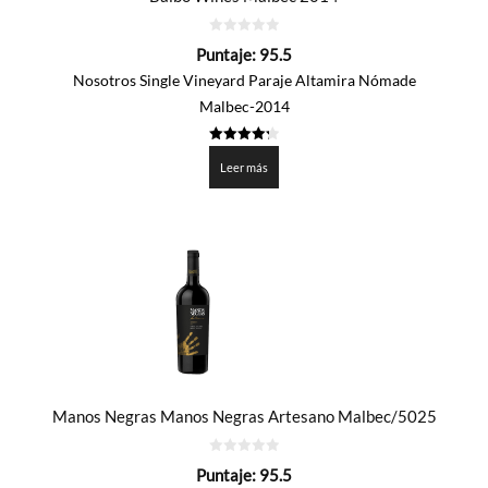
0
Puntaje:
95.5
de
5
Nosotros Single Vineyard Paraje Altamira Nómade
Malbec-2014
4.2765
de 5
Leer más
Manos Negras Manos Negras Artesano Malbec/5025
0
Puntaje:
95.5
de