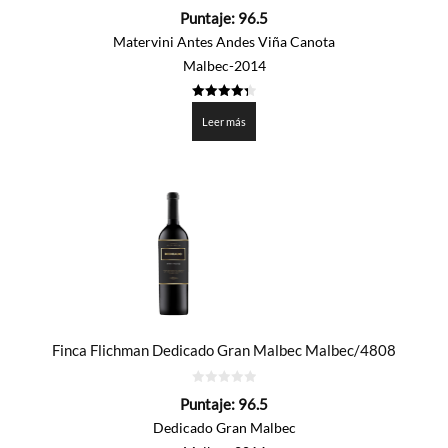
0
Puntaje:
96.5
de
5
Matervini Antes Andes Viña Canota
Malbec-2014
4.325
de 5
Leer más
Finca Flichman Dedicado Gran Malbec Malbec/4808
0
Puntaje:
96.5
de
5
Dedicado Gran Malbec