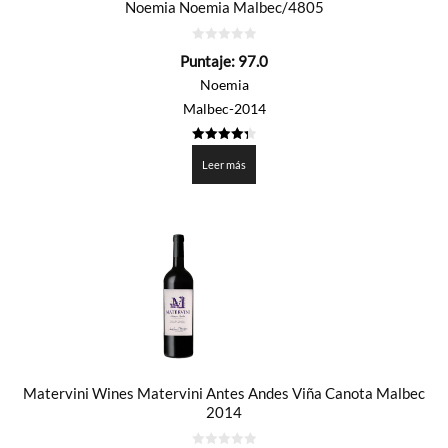
Noemia Noemia Malbec/4805
0
Puntaje:
97.0
de
5
Noemia
Malbec-2014
4.35
de 5
Leer más
Matervini Wines Matervini Antes Andes Viña Canota Malbec
2014