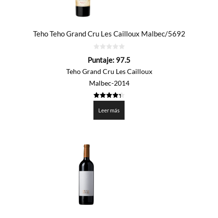
Teho Teho Grand Cru Les Cailloux Malbec/5692
0
Puntaje:
97.5
de
5
Teho Grand Cru Les Cailloux
Malbec-2014
4.375
de 5
Leer más