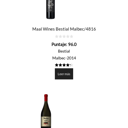
Maal Wines Bestial Malbec/4816
0
Puntaje:
96.0
de
5
Bestial
Malbec-2014
4.3
de 5
Leer más