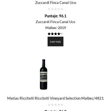
Zuccardi Finca Canal Uco
0
Puntaje:
96.1
de
5
Zuccardi Finca Canal Uco
Malbec-2019
4.3025
de 5
Leer más
Matias Riccitelli Riccitelli Vineyard Selection Malbec/4821
0