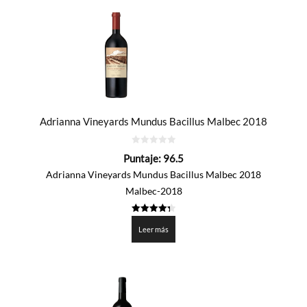
Adrianna Vineyards Mundus Bacillus Malbec 2018
0
Puntaje:
96.5
de
5
Adrianna Vineyards Mundus Bacillus Malbec 2018
Malbec-2018
4.325
de 5
Leer más