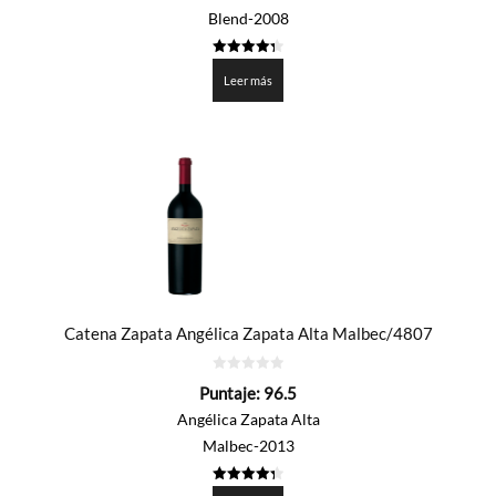
Blend-2008
4.35
de 5
Leer más
Catena Zapata Angélica Zapata Alta Malbec/4807
0
Puntaje:
96.5
de
5
Angélica Zapata Alta
Malbec-2013
4.3255