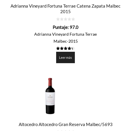
Adrianna Vineyard Fortuna Terrae Catena Zapata Malbec
2015
0
Puntaje:
97.0
de
5
Adrianna Vineyard Fortuna Terrae
Malbec-2015
4.35
de 5
Leer más
Altocedro Altocedro Gran Reserva Malbec/5693