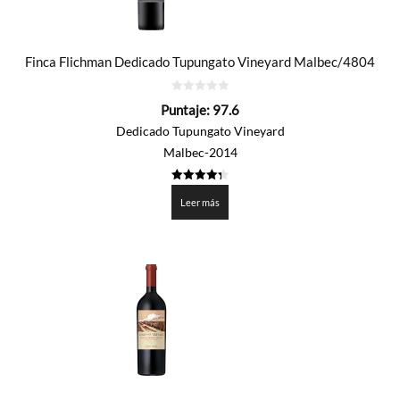
Finca Flichman Dedicado Tupungato Vineyard Malbec/4804
0
Puntaje:
97.6
de
5
Dedicado Tupungato Vineyard
Malbec-2014
4.38
de 5
Leer más