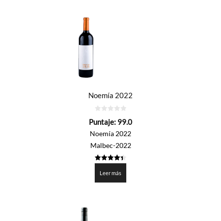
por
precio:
de
mayor
a
menor
Noemía 2022
0
Puntaje:
99.0
de
5
Noemía 2022
Malbec-2022
4.45
de 5
Leer más