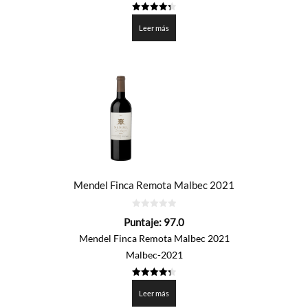
4.35
de 5
Leer más
Mendel Finca Remota Malbec 2021
0
Puntaje:
97.0
de
5
Mendel Finca Remota Malbec 2021
Malbec-2021
4.35
de 5
Leer más