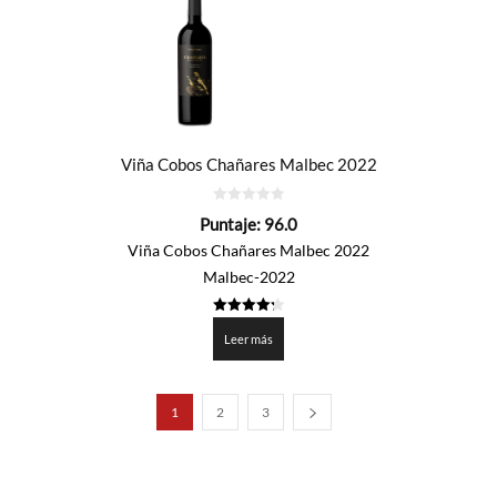
Viña Cobos Chañares Malbec 2022
0
Puntaje:
96.0
de
5
Viña Cobos Chañares Malbec 2022
Malbec-2022
4.3
de 5
Leer más
1
2
3