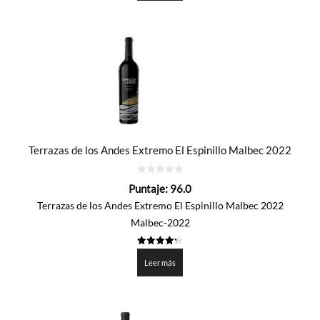
Terrazas de los Andes Extremo El Espinillo Malbec 2022
0
Puntaje:
96.0
de
5
Terrazas de los Andes Extremo El Espinillo Malbec 2022
Malbec-2022
4.3
de 5
Leer más