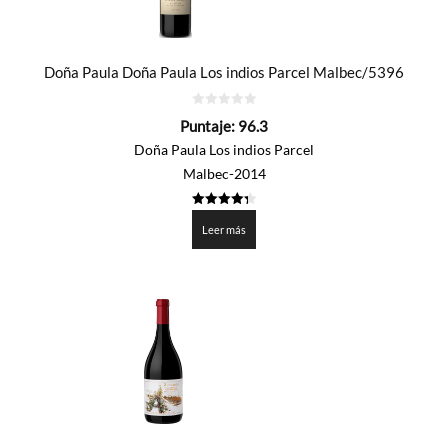
Doña Paula Doña Paula Los indios Parcel Malbec/5396
0
Puntaje:
96.3
de
5
Doña Paula Los indios Parcel
Malbec-2014
4.315
de 5
Leer más