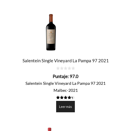
Salentein Single Vineyard La Pampa 97 2021
0
Puntaje:
97.0
de
5
Salentein Single Vineyard La Pampa 97 2021
Malbec-2021
4.35
de 5
Leer más