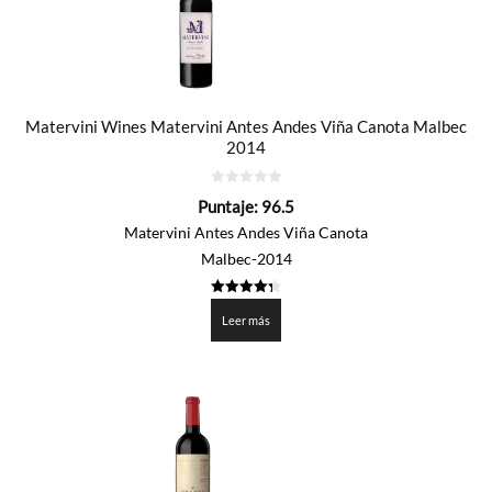
Matervini Wines Matervini Antes Andes Viña Canota Malbec
2014
0
Puntaje:
96.5
de
5
Matervini Antes Andes Viña Canota
Malbec-2014
4.325
de 5
Leer más