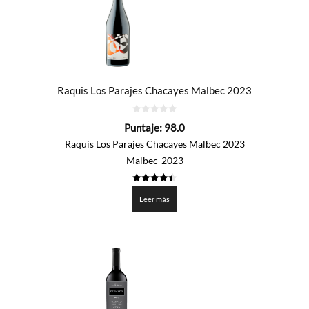
Raquis Los Parajes Chacayes Malbec 2023
0
Puntaje:
98.0
de
5
Raquis Los Parajes Chacayes Malbec 2023
Malbec-2023
4.4
de 5
Leer más