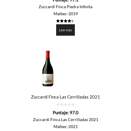
de
5
Zuccardi Finca Piedra Infinita
Malbec-2019
4.353
de 5
Leer más
Zuccardi Finca Las Cerrilladas 2021
0
Puntaje:
97.0
de
5
Zuccardi Finca Las Cerrilladas 2021
Malbec-2021