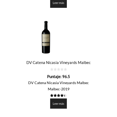
de 5
Leer más
DV Catena Nicasia Vineyards Malbec
0
Puntaje:
96.5
de
5
DV Catena Nicasia Vineyards Malbec
Malbec-2019
4.325
de 5
Leer más