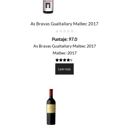
As Bravas Gualtallary Malbec 2017
0
Puntaje:
97.0
de
5
As Bravas Gualtallary Malbec 2017
Malbec-2017
4.35
de 5
Leer más