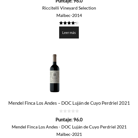
Puntaje:
96.0
de
5
Riccitelli Vineyard Selection
Malbec-2014
4.3005
de 5
Leer más
Mendel Finca Los Andes – DOC Luján de Cuyo Perdriel 2021
0
Puntaje:
96.0
de
5
Mendel Finca Los Andes - DOC Luján de Cuyo Perdriel 2021
Malbec-2021