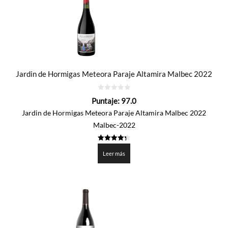
Jardin de Hormigas Meteora Paraje Altamira Malbec 2022
0
Puntaje:
97.0
de
5
Jardin de Hormigas Meteora Paraje Altamira Malbec 2022
Malbec-2022
4.35
de 5
Leer más