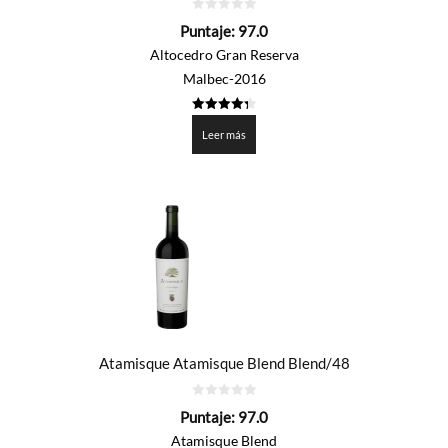
0
Puntaje:
97.0
de
5
Altocedro Gran Reserva
Malbec-2016
4.35
de 5
Leer más
Atamisque Atamisque Blend Blend/48
0
Puntaje:
97.0
de
5
Atamisque Blend