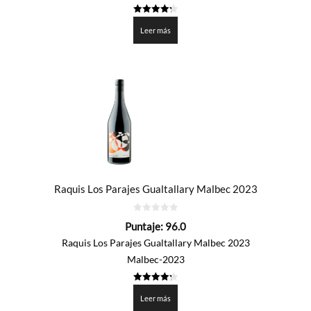
4.3
de 5
Leer más
Raquis Los Parajes Gualtallary Malbec 2023
0
Puntaje:
96.0
de
5
Raquis Los Parajes Gualtallary Malbec 2023
Malbec-2023
4.3
de 5
Leer más