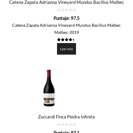
Catena Zapata Adrianna Vineyard Mundus Bacillus Malbec
0
Puntaje:
97.5
de
5
Catena Zapata Adrianna Vineyard Mundus Bacillus Malbec
Malbec-2019
4.375
de 5
Leer más
Zuccardi Finca Piedra Infinita
0
Puntaje:
97.1