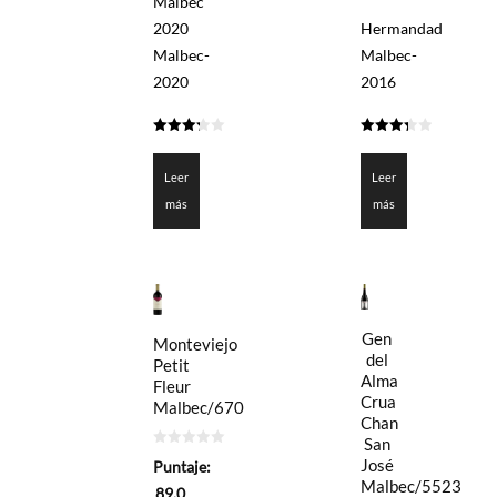
Malbec
2020
Hermandad
Malbec-
Malbec-
2020
2016
3.25
3.325
de 5
de 5
Leer
Leer
más
más
Gen
Monteviejo
del
Petit
Alma
Fleur
Crua
Malbec/670
Chan
San
0
José
Puntaje:
de
Malbec/5523
5
89.0