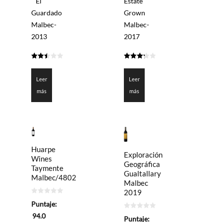
El
Estate
Guardado
Grown
Malbec-
Malbec-
2013
2017
2.5
3.25
de 5
de 5
Leer
Leer
más
más
Huarpe
Exploración
Wines
Geográfica
Taymente
Gualtallary
Malbec/4802
Malbec
2019
0
Puntaje:
de
5
0
94.0
Puntaje:
de