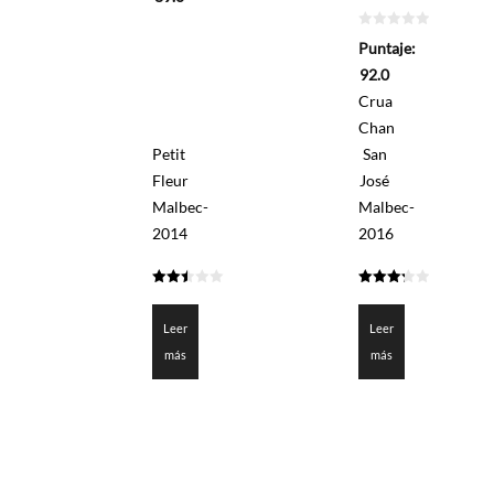
0
Puntaje:
de
5
92.0
Crua
Chan
Petit
San
Fleur
José
Malbec-
Malbec-
2014
2016
2.45
3.3
de 5
de 5
Leer
Leer
más
más