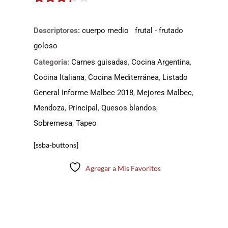
3.25
de
5
Descriptores:
cuerpo medio
frutal - frutado
goloso
Categoria:
Carnes guisadas
,
Cocina Argentina
,
Cocina Italiana
,
Cocina Mediterránea
,
Listado
General Informe Malbec 2018
,
Mejores Malbec
,
Mendoza
,
Principal
,
Quesos blandos
,
Sobremesa
,
Tapeo
[ssba-buttons]
Agregar a Mis Favoritos