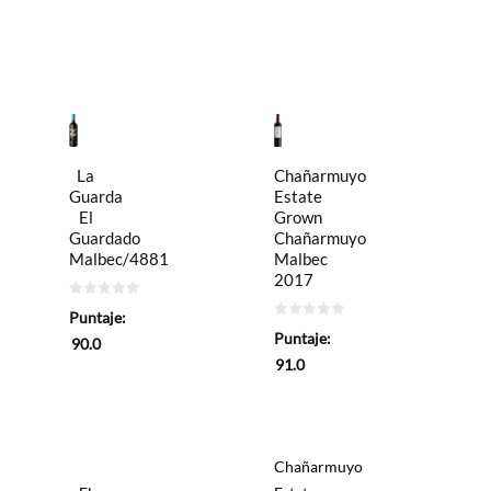
La
Chañarmuyo
Guarda
Estate
El
Grown
Guardado
Chañarmuyo
Malbec/4881
Malbec
2017
0
Puntaje:
de
0
5
Puntaje:
90.0
de
5
91.0
Chañarmuyo