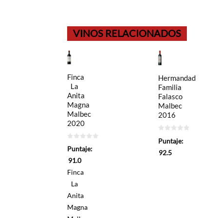
VINOS RELACIONADOS
Finca
Hermandad
La
Familia
Anita
Falasco
Magna
Malbec
Malbec
2016
2020
0
Puntaje:
de
0
Puntaje:
5
de
92.5
5
91.0
Finca
La
Anita
Magna