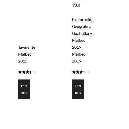
5
93.0
Exploración
Geográfica
Gualtallary
Malbec
Taymente
2019
Malbec-
Malbec-
2015
2019
3.4
3.35
de 5
de 5
Leer
Leer
más
más