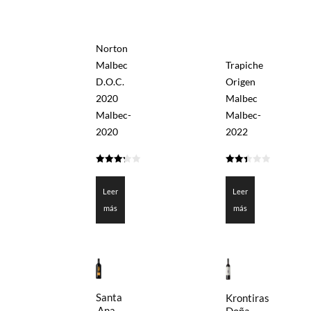
Norton
Malbec
Trapiche
D.O.C.
Origen
2020
Malbec
Malbec-
Malbec-
2020
2022
3.25
2.4
de 5
de 5
Leer
Leer
más
más
Santa
Krontiras
Ana