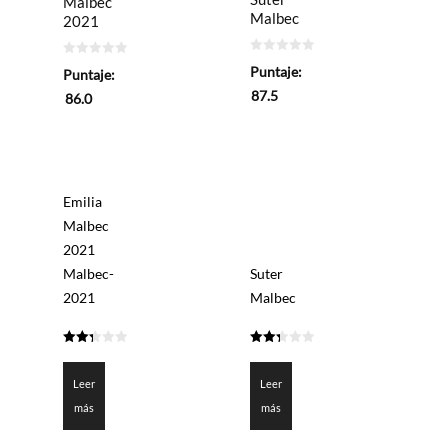
Malbec
Malbec
2021
0
0
Puntaje:
Puntaje:
de
de
5
5
87.5
86.0
Emilia
Malbec
2021
Malbec-
Suter
2021
Malbec
2.3
2.375
de 5
de 5
Leer
Leer
más
más