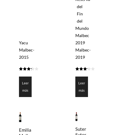
del
Fin
del
Mundo
Malbec
Yacu
2019
Malbec-
Malbec-
2015
2019
3.25
3.225
de 5
de 5
Leer
Leer
más
más
Suter
Emilia
Suter