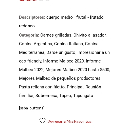
2.5
de 5
Descriptores:
cuerpo medio
frutal - frutado
redondo
Categoria:
Carnes grilladas
,
Chivito al asador
,
Cocina Argentina
,
Cocina Italiana
,
Cocina
Mediterránea
,
Darse un gusto
,
Impresionar a un
eco-friendly
,
Informe Malbec 2020
,
Informe
Malbec 2022
,
Mejores Malbec 2020 hasta $500
,
Mejores Malbec de pequeños productores
,
Pasta rellena con filetto
,
Principal
,
Reunión
familiar
,
Sobremesa
,
Tapeo
,
Tupungato
[ssba-buttons]
Agregar a Mis Favoritos