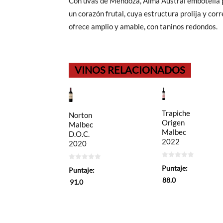
Con uvas de Mendoza, Alma Austral embotella pa
un corazón frutal, cuya estructura prolija y cor
ofrece amplio y amable, con taninos redondos.
VINOS RELACIONADOS
Trapiche
Norton
Origen
Malbec
Malbec
D.O.C.
2022
2020
0
0
Puntaje:
Puntaje:
de
de
5
5
88.0
91.0