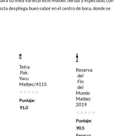
ra su línea varietal este Malbec herbal y especiado, con
recta despliega buen sabor en el centro de boca, donde se
Tetra
Reserva
Pak
del
Yacu
Fin
Malbec/4115
del
Mundo
0
Malbec
Puntaje:
de
2019
5
91.0
0
Puntaje:
de
5
90.5
Reserva