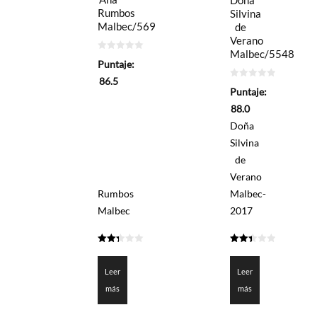
Doña
Rumbos
Silvina
Malbec/569
de
Verano
Malbec/5548
0
Puntaje:
de
5
86.5
0
Puntaje:
de
5
88.0
Doña
Silvina
de
Verano
Rumbos
Malbec-
Malbec
2017
2.325
2.4
de 5
de 5
Leer
Leer
más
más