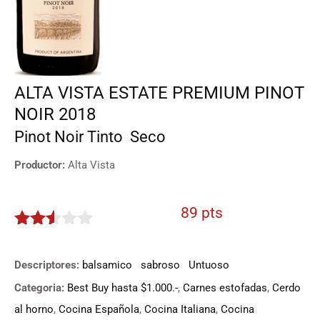
ALTA VISTA ESTATE PREMIUM PINOT
NOIR 2018
Pinot Noir
Tinto
Seco
Productor:
Alta Vista
89 pts
2.45
de 5
Descriptores:
balsamico
sabroso
Untuoso
Categoria:
Best Buy hasta $1.000.-
,
Carnes estofadas
,
Cerdo
al horno
,
Cocina Española
,
Cocina Italiana
,
Cocina