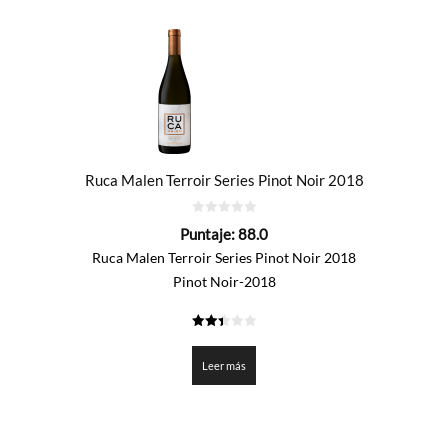
Ruca Malen Terroir Series Pinot Noir 2018
0
Puntaje:
88.0
de
5
Ruca Malen Terroir Series Pinot Noir 2018
Pinot Noir-2018
2.4
de 5
Leer más