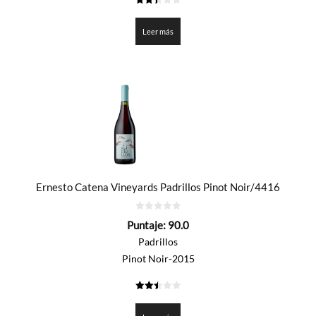
2.4
de 5
Leer más
Ernesto Catena Vineyards Padrillos Pinot Noir/4416
0
Puntaje:
90.0
de
5
Padrillos
Pinot Noir-2015
2.5
de 5