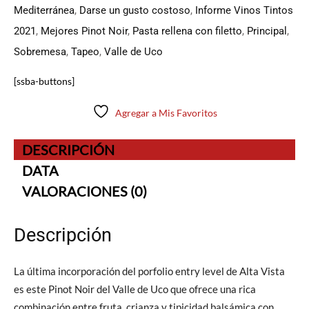
Mediterránea
,
Darse un gusto costoso
,
Informe Vinos Tintos
2021
,
Mejores Pinot Noir
,
Pasta rellena con filetto
,
Principal
,
Sobremesa
,
Tapeo
,
Valle de Uco
[ssba-buttons]
Agregar a Mis Favoritos
DESCRIPCIÓN
DATA
VALORACIONES (0)
Descripción
La última incorporación del porfolio entry level de Alta Vista
es este Pinot Noir del Valle de Uco que ofrece una rica
combinación entre fruta, crianza y tipicidad balsámica con