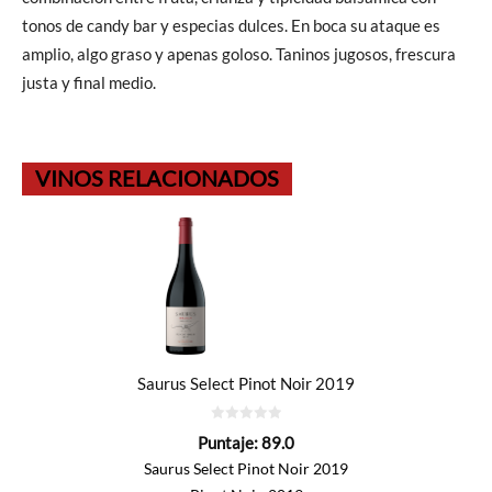
tonos de candy bar y especias dulces. En boca su ataque es
amplio, algo graso y apenas goloso. Taninos jugosos, frescura
justa y final medio.
VINOS RELACIONADOS
Saurus Select Pinot Noir 2019
0
Puntaje:
89.0
de
5
Saurus Select Pinot Noir 2019