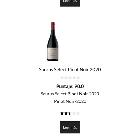
Leer más
Saurus Select Pinot Noir 2020
0
Puntaje:
90.0
de
5
Saurus Select Pinot Noir 2020
Pinot Noir-2020
2.5
de 5
Leer más