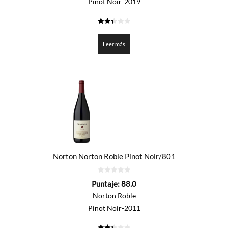
Pinot Noir-2019
2.45
de 5
Leer más
Norton Norton Roble Pinot Noir/801
0
Puntaje:
88.0
de
5
Norton Roble
Pinot Noir-2011