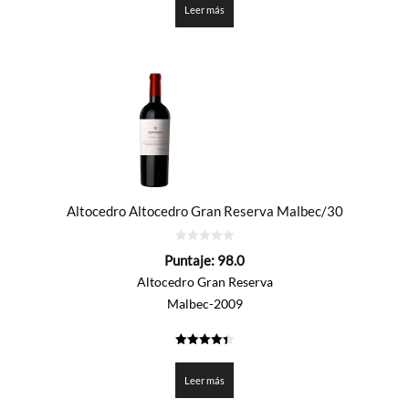
Leer más
Altocedro Altocedro Gran Reserva Malbec/30
0
Puntaje:
98.0
de
5
Altocedro Gran Reserva
Malbec-2009
4.4
de 5
Leer más