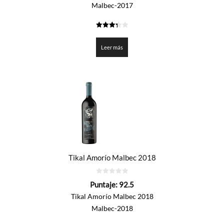
Malbec-2017
3.35
de 5
Leer más
Tikal Amorío Malbec 2018
0
Puntaje:
92.5
de
5
Tikal Amorío Malbec 2018
Malbec-2018