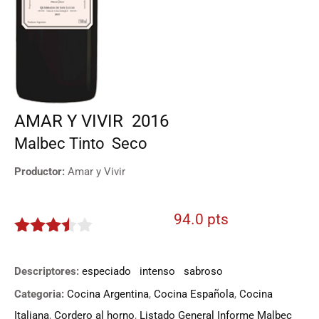
AMAR Y VIVIR
2016
Malbec
Tinto
Seco
Productor:
Amar y Vivir
94.0 pts
3.402
de 5
Descriptores:
especiado
intenso
sabroso
Categoria:
Cocina Argentina
,
Cocina Española
,
Cocina
Italiana
,
Cordero al horno
,
Listado General Informe Malbec