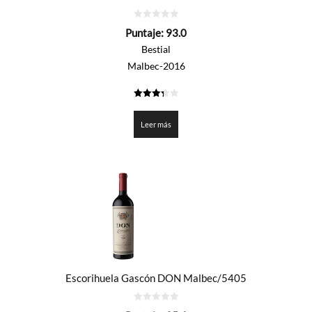
0
Puntaje:
93.0
de
5
Bestial
Malbec-2016
3.35
de 5
Leer más
Escorihuela Gascón DON Malbec/5405
0