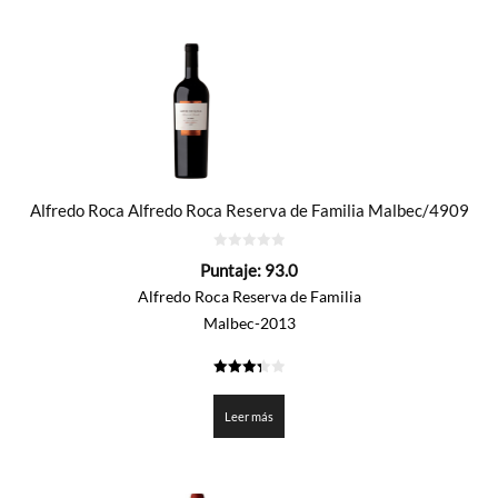
Alfredo Roca Alfredo Roca Reserva de Familia Malbec/4909
0
Puntaje:
93.0
de
5
Alfredo Roca Reserva de Familia
Malbec-2013
3.35
de 5
Leer más