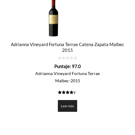
Adrianna Vineyard Fortuna Terrae Catena Zapata Malbec
2015
0
Puntaje:
97.0
de
5
Adrianna Vineyard Fortuna Terrae
Malbec-2015
4.35
de 5
Leer más