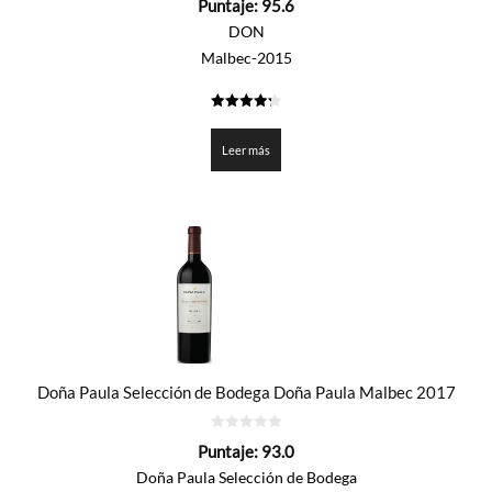
Puntaje:
95.6
de
5
DON
Malbec-2015
4.278
de 5
Leer más
Doña Paula Selección de Bodega Doña Paula Malbec 2017
0
Puntaje:
93.0
de
5
Doña Paula Selección de Bodega