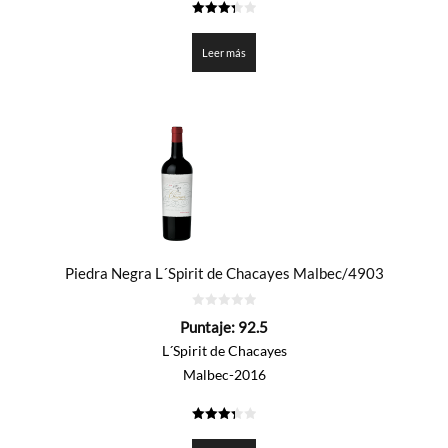
3.325
de 5
Leer más
Piedra Negra L´Spirit de Chacayes Malbec/4903
0
Puntaje:
92.5
de
5
L´Spirit de Chacayes
Malbec-2016
3.325
de 5