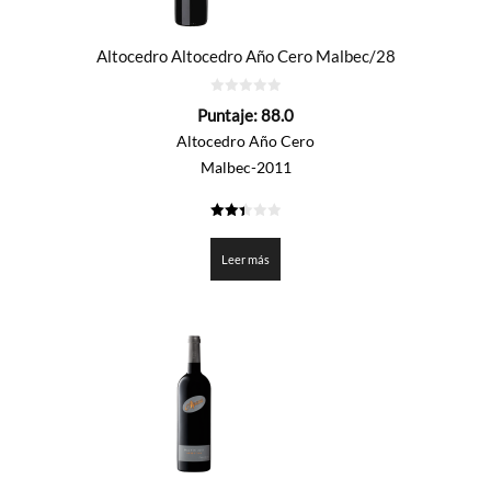
Altocedro Altocedro Año Cero Malbec/28
0
Puntaje:
88.0
de
5
Altocedro Año Cero
Malbec-2011
2.4
de 5
Leer más