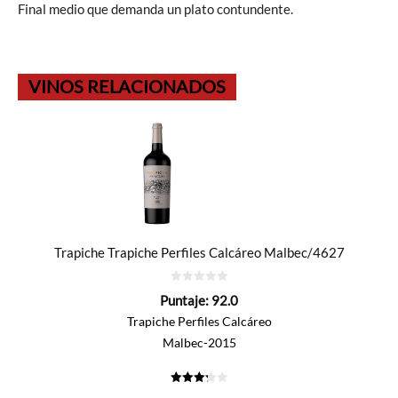
Final medio que demanda un plato contundente.
VINOS RELACIONADOS
Trapiche Trapiche Perfiles Calcáreo Malbec/4627
0
Puntaje:
92.0
de
5
Trapiche Perfiles Calcáreo
Malbec-2015
3.3