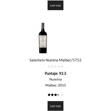
de 5
Leer más
Salentein Numina Malbec/5752
0
Puntaje:
92.5
de
5
Numina
Malbec-2015
3.325
de 5
Leer más