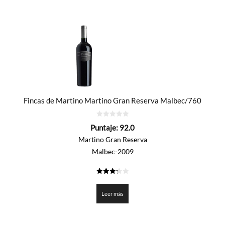
Fincas de Martino Martino Gran Reserva Malbec/760
0
Puntaje:
92.0
de
5
Martino Gran Reserva
Malbec-2009
3.3
de 5
Leer más