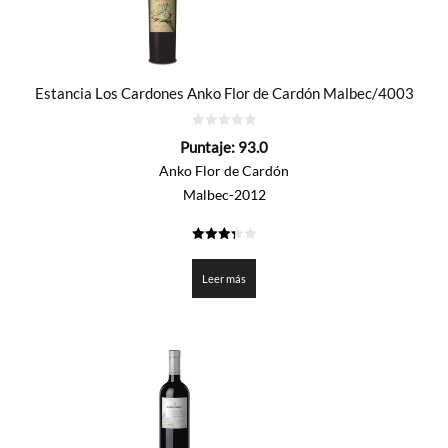
Estancia Los Cardones Anko Flor de Cardón Malbec/4003
0
Puntaje:
93.0
de
5
Anko Flor de Cardón
Malbec-2012
3.35
de 5
Leer más