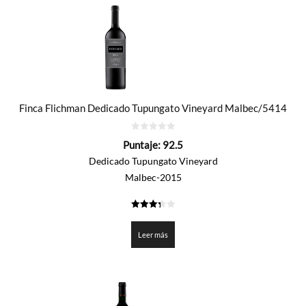
Finca Flichman Dedicado Tupungato Vineyard Malbec/5414
0
Puntaje:
92.5
de
5
Dedicado Tupungato Vineyard
Malbec-2015
3.325
de 5
Leer más