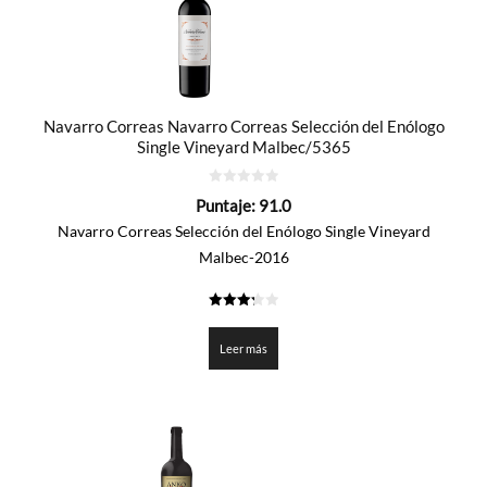
Navarro Correas Navarro Correas Selección del Enólogo
Single Vineyard Malbec/5365
0
Puntaje:
91.0
de
5
Navarro Correas Selección del Enólogo Single Vineyard
Malbec-2016
3.25
de 5
Leer más