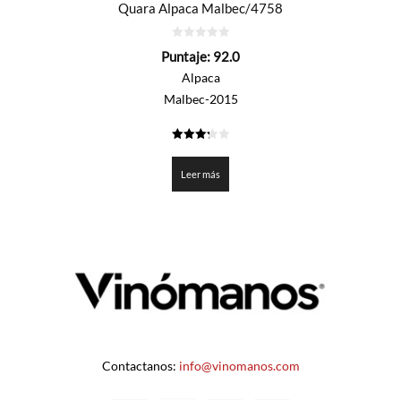
Quara Alpaca Malbec/4758
0
Puntaje:
92.0
de
5
Alpaca
Malbec-2015
3.3
de 5
Leer más
Contactanos:
info@vinomanos.com