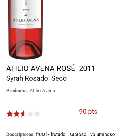
ATILIO AVENA ROSÉ
2011
Syrah
Rosado
Seco
Productor:
Atilio Avena
90 pts
2.5
de 5
Descriptores:
frutal - frutado
sabroso
voluminoso