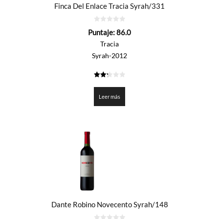
Finca Del Enlace Tracia Syrah/331
0
Puntaje:
86.0
de
5
Tracia
Syrah-2012
2.3
de 5
Leer más
Dante Robino Novecento Syrah/148