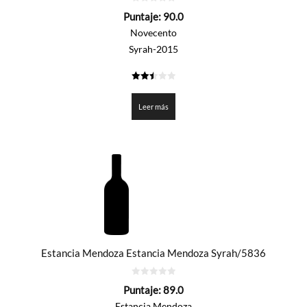
0
Puntaje:
90.0
de
5
Novecento
Syrah-2015
2.5
de 5
Leer más
Estancia Mendoza Estancia Mendoza Syrah/5836
0
Puntaje:
89.0
de
5
Estancia Mendoza