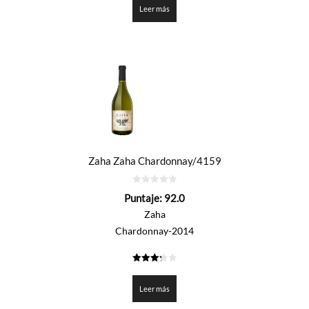
Leer más
Zaha Zaha Chardonnay/4159
0
Puntaje:
92.0
de
5
Zaha
Chardonnay-2014
3.3
de 5
Leer más