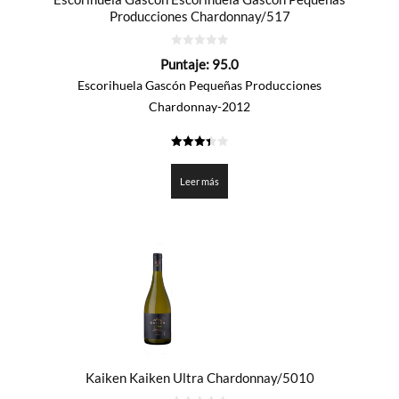
Producciones Chardonnay/517
0
Puntaje:
95.0
de
5
Escorihuela Gascón Pequeñas Producciones
Chardonnay-2012
3.45
de 5
Leer más
Kaiken Kaiken Ultra Chardonnay/5010