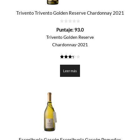
Trivento Trivento Golden Reserve Chardonnay 2021
0
Puntaje:
93.0
de
5
Trivento Golden Reserve
Chardonnay-2021
3.35
de 5
Leer más
Escorihuela Gascón Escorihuela Gascón Pequeñas