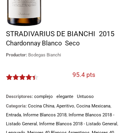
STRADIVARIUS DE BIANCHI
2015
Chardonnay
Blanco
Seco
Productor:
Bodegas Bianchi
95.4 pts
4.27
de 5
Descriptores:
complejo
elegante
Untuoso
Categoria:
Cocina China
,
Aperitivo
,
Cocina Mexicana
,
Entrada
,
Informe Blancos 2018
,
Informe Blancos 2018 -
Listado General
,
Informe Blancos 2018 - Listado General
,
Lenguado
,
Mejores 40 Blancos Argentinos
,
Mejores 40