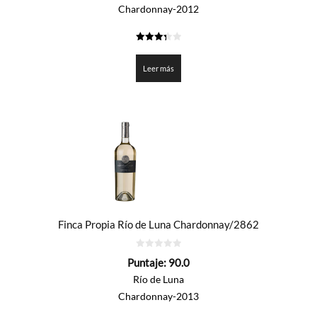
Chardonnay-2012
3.375
de 5
Leer más
Finca Propia Río de Luna Chardonnay/2862
0
Puntaje:
90.0
de
5
Río de Luna
Chardonnay-2013