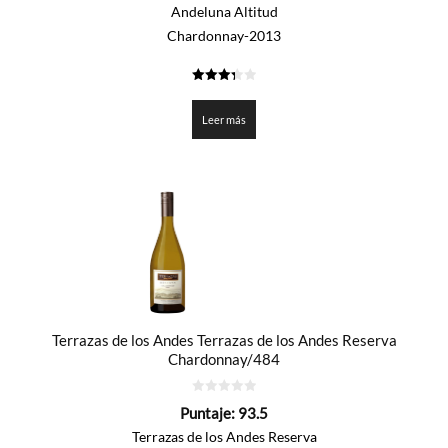
5
Andeluna Altitud
Chardonnay-2013
3.35
de 5
Leer más
Terrazas de los Andes Terrazas de los Andes Reserva
Chardonnay/484
0
Puntaje:
93.5
de
5
Terrazas de los Andes Reserva