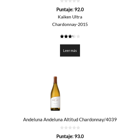
0
Puntaje:
92.0
de
5
Kaiken Ultra
Chardonnay-2015
3.3
de 5
Leer más
Andeluna Andeluna Altitud Chardonnay/4039
0
Puntaje:
93.0
de