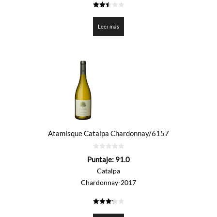
2.5
de 5
Leer más
Atamisque Catalpa Chardonnay/6157
0
Puntaje:
91.0
de
5
Catalpa
Chardonnay-2017
3.25
de 5