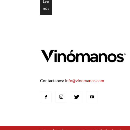
Leer
más
Contactanos:
info@vinomanos.com