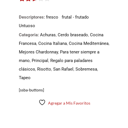
2.5
de 5
Descriptores:
fresco
frutal - frutado
Untuoso
Categoria:
Achuras
,
Cerdo braseado
,
Cocina
Francesa
,
Cocina Italiana
,
Cocina Mediterránea
,
Mejores Chardonnay
,
Para tener siempre a
mano
,
Principal
,
Regalo para paladares
clásicos
,
Risotto
,
San Rafael
,
Sobremesa
,
Tapeo
[ssba-buttons]
Agregar a Mis Favoritos