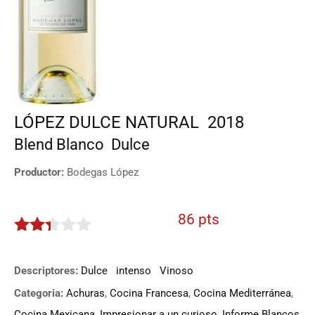
LÓPEZ DULCE NATURAL
2018
Blend
Blanco
Dulce
Productor:
Bodegas López
86 pts
2.3
de 5
Descriptores:
Dulce
intenso
Vinoso
Categoria:
Achuras
,
Cocina Francesa
,
Cocina Mediterránea
,
Cocina Mexicana
,
Impresionar a un curioso
,
Informe Blancos