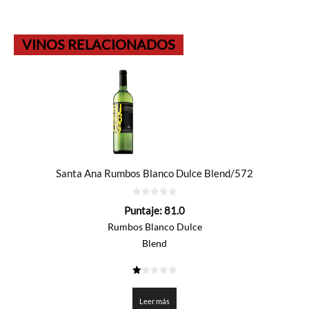
VINOS RELACIONADOS
Santa Ana Rumbos Blanco Dulce Blend/572
0
Puntaje:
81.0
de
5
Rumbos Blanco Dulce
Blend
1.05
de
5
Leer más