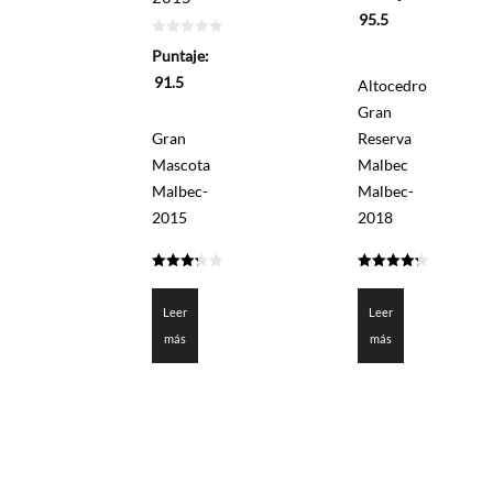
5
95.5
0
Puntaje:
de
5
91.5
Altocedro
Gran
Gran
Reserva
Mascota
Malbec
Malbec-
Malbec-
2015
2018
3.275
4.2755
de 5
de 5
Leer
Leer
más
más