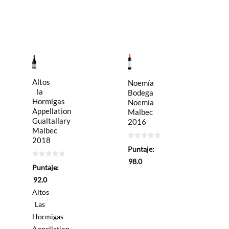
Altos
Noemía
la
Bodega
Hormigas
Noemía
Appellation
Malbec
Gualtallary
2016
Malbec
2018
0
Puntaje:
de
5
98.0
0
Puntaje:
de
5
92.0
Altos
Las
Hormigas
Appellation