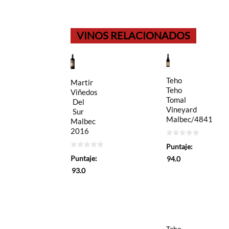
VINOS RELACIONADOS
Teho
Martir
Teho
Viñedos
Tomal
Del
Vineyard
Sur
Malbec/4841
Malbec
2016
0
Puntaje:
de
0
5
Puntaje:
94.0
de
5
93.0
Teho