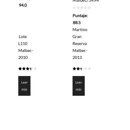
5
94.0
0
Puntaje:
de
5
88.5
Martino
Lote
Gran
L110
Reserva
Malbec-
Malbec-
2010
2013
3.4
2.425
de 5
de 5
Leer
Leer
más
más