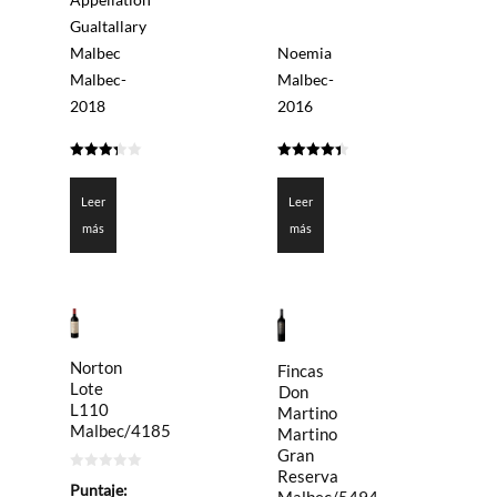
Gualtallary
Malbec
Noemia
Malbec-
Malbec-
2018
2016
3.3
4.4
de 5
de 5
Leer
Leer
más
más
Norton
Fincas
Lote
Don
L110
Martino
Malbec/4185
Martino
Gran
Reserva
0
Puntaje:
de
Malbec/5494