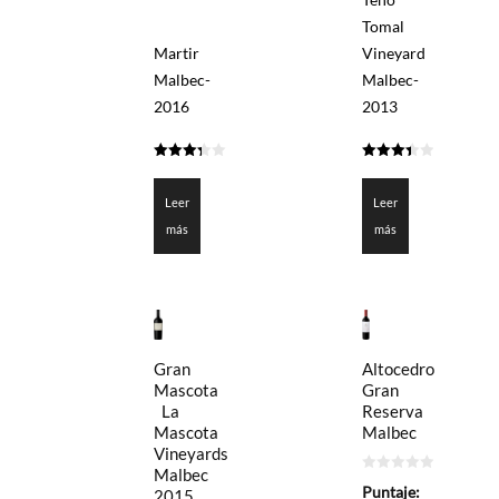
Tomal
Martir
Vineyard
Malbec-
Malbec-
2016
2013
3.35
3.4005
de 5
de 5
Leer
Leer
más
más
Altocedro
Gran
Gran
Mascota
Reserva
La
Malbec
Mascota
Vineyards
Malbec
0
Puntaje:
2015
de