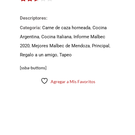
2.5
de 5
Descriptores:
Categoria:
Carne de caza horneada
,
Cocina
Argentina
,
Cocina Italiana
,
Informe Malbec
2020
,
Mejores Malbec de Mendoza
,
Principal
,
Regalo a un amigo
,
Tapeo
[ssba-buttons]
Agregar a Mis Favoritos