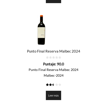
Punto Final Reserva Malbec 2024
0
Puntaje:
90.0
de
5
Punto Final Reserva Malbec 2024
Malbec-2024
2.5
de 5
Leer más