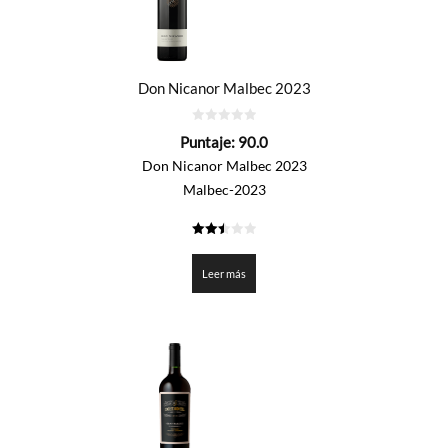
Don Nicanor Malbec 2023
0
Puntaje:
90.0
de
5
Don Nicanor Malbec 2023
Malbec-2023
2.5
de 5
Leer más