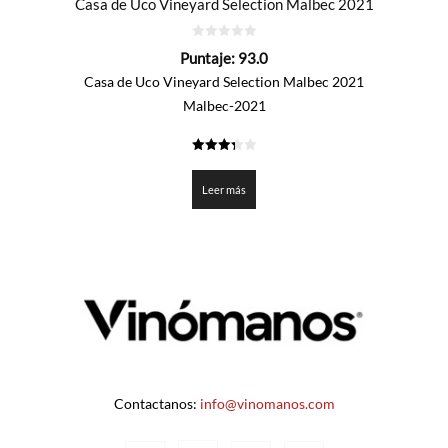
Casa de Uco Vineyard Selection Malbec 2021
0
Puntaje:
93.0
de
5
Casa de Uco Vineyard Selection Malbec 2021
Malbec-2021
3.35
de 5
Leer más
Contactanos:
info@vinomanos.com