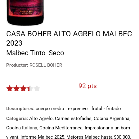
CASA BOHER ALTO AGRELO MALBEC
2023
Malbec
Tinto
Seco
Productor:
ROSELL BOHER
92 pts
3.3
de
5
Descriptores:
cuerpo medio
expresivo
frutal - frutado
Categoria:
Alto Agrelo
,
Carnes estofadas
,
Cocina Argentina
,
Cocina Italiana
,
Cocina Mediterránea
,
Impresionar a un bom
vivant
,
Informe Malbec 2025
,
Mejores Malbec hasta $30.000
,