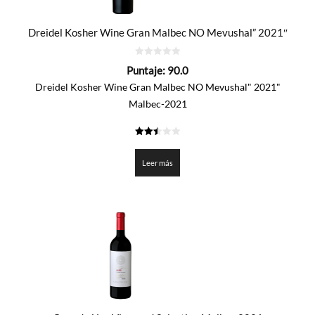
Dreidel Kosher Wine Gran Malbec NO Mevushal” 2021″
0
Puntaje:
90.0
de
5
Dreidel Kosher Wine Gran Malbec NO Mevushal" 2021"
Malbec-2021
2.5
de 5
Leer más