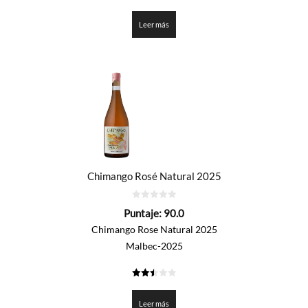
3.3
de 5
Leer más
Chimango Rosé Natural 2025
0
Puntaje:
90.0
de
5
Chimango Rose Natural 2025
Malbec-2025
2.5
de 5
Leer más