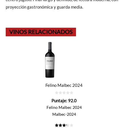
proyección gastronómica y guarda media.
VINOS RELACIONADOS
Felino Malbec 2024
0
Puntaje:
92.0
de
5
Felino Malbec 2024
Malbec-2024