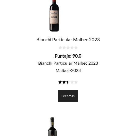
Bianchi Particular Malbec 2023
0
Puntaje:
90.0
de
5
Bianchi Particular Malbec 2023
Malbec-2023
2.5
de 5
Leer más