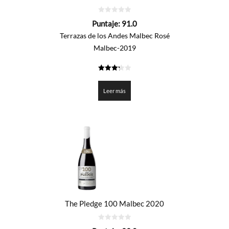
0
Puntaje:
91.0
de
5
Terrazas de los Andes Malbec Rosé
Malbec-2019
3.25
de 5
Leer más
The Pledge 100 Malbec 2020
0