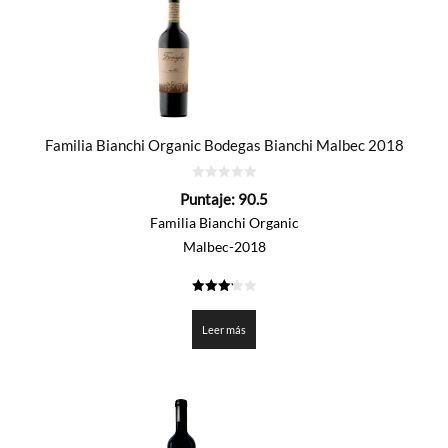
Familia Bianchi Organic Bodegas Bianchi Malbec 2018
0
Puntaje:
90.5
de
5
Familia Bianchi Organic
Malbec-2018
3.227
de 5
Leer más