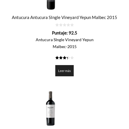
Antucura Antucura SIngle Vineyard Yepun Malbec 2015
0
Puntaje:
92.5
de
5
Antucura SIngle Vineyard Yepun
Malbec-2015
3.325
de 5
Leer más