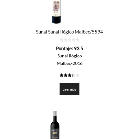
Sunal Sunal Ilógico Malbec/5594
0
Puntaje:
93.5
de
5
Sunal Ilógico
Malbec-2016
3.375
de 5
Leer más