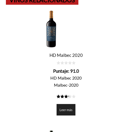
HD Malbec 2020
0
Puntaje:
91.0
de
5
HD Malbec 2020
Malbec-2020
3.25
de 5
Leer más