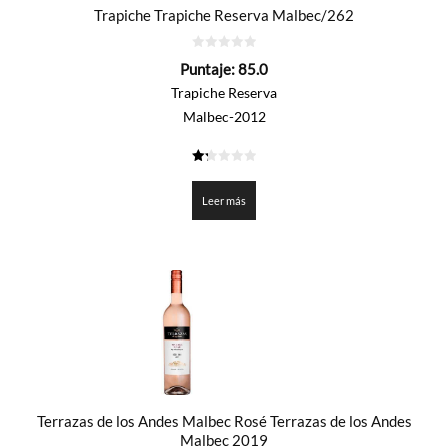
Trapiche Trapiche Reserva Malbec/262
0
Puntaje:
85.0
de
5
Trapiche Reserva
Malbec-2012
1.25
de
5
Leer más
Terrazas de los Andes Malbec Rosé Terrazas de los Andes
Malbec 2019