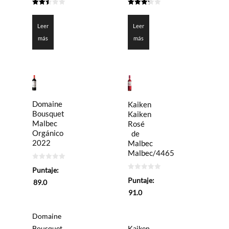
2.5
3.25
de 5
de 5
Leer
Leer
más
más
Domaine
Kaiken
Bousquet
Kaiken
Malbec
Rosé
Orgánico
de
2022
Malbec
Malbec/4465
0
Puntaje:
de
0
5
Puntaje:
89.0
de
5
91.0
Domaine
Bousquet
Kaiken