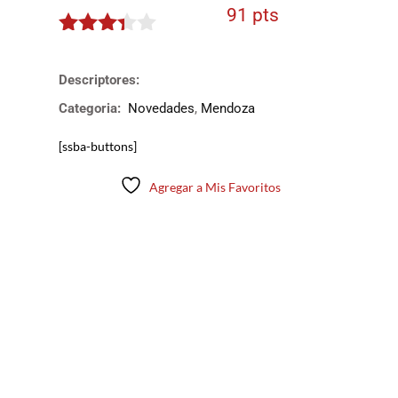
91 pts
3.25
de
5
Descriptores:
Categoria:
Novedades
,
Mendoza
[ssba-buttons]
Agregar a Mis Favoritos