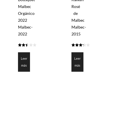
Malbec
Rosé
Orgánico
de
2022
Malbec
Malbec-
Malbec-
2022
2015
2.45
3.25
de 5
de 5
Leer
Leer
más
más