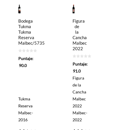
Figura
Bodega
de
Tukma
la
Tukma
Cancha
Reserva
Malbec
Malbec/5735
2022
0
Puntaje:
de
0
5
Puntaje:
de
90.0
5
91.0
Figura
de la
Cancha
Tukma
Malbec
Reserva
2022
Malbec-
Malbec-
2016
2022