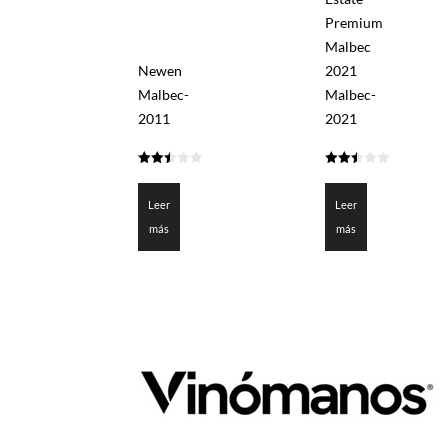
Premium
Malbec
Newen
2021
Malbec-
Malbec-
2011
2021
2.45
2.5
de 5
de 5
Leer
Leer
más
más