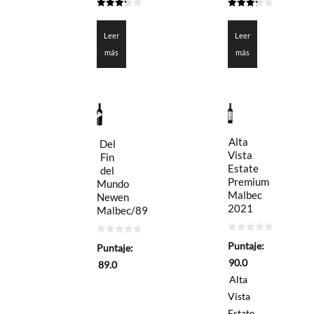
3.25
3.3
de 5
de 5
Leer
Leer
más
más
Alta
Del
Vista
Fin
Estate
del
Premium
Mundo
Malbec
Newen
2021
Malbec/89
0
0
Puntaje:
Puntaje:
de
de
5
5
90.0
89.0
Alta
Vista
Estate