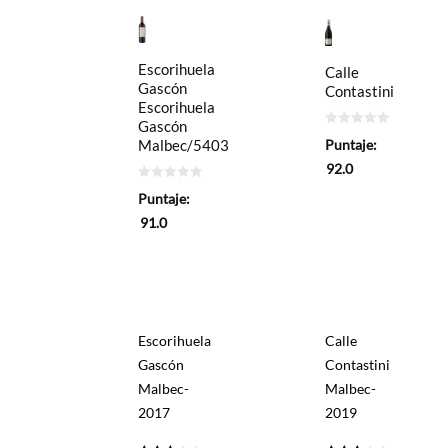
Escorihuela
Calle
Gascón
Contastini
Escorihuela
Gascón
0
Malbec/5403
Puntaje:
de
5
92.0
0
Puntaje:
de
5
91.0
Escorihuela
Calle
Gascón
Contastini
Malbec-
Malbec-
2017
2019