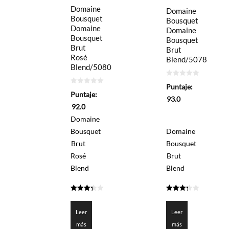
Domaine
Domaine
Bousquet
Bousquet
Domaine
Domaine
Bousquet
Bousquet
Brut
Brut
Rosé
Blend/5078
Blend/5080
0
Puntaje:
de
0
Puntaje:
5
de
93.0
5
92.0
Domaine
Bousquet
Domaine
Brut
Bousquet
Rosé
Brut
Blend
Blend
3.3
3.35
de 5
de 5
Leer
Leer
más
más