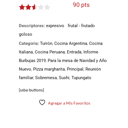
90 pts
2.5
de 5
Descriptores:
expresivo
frutal - frutado
goloso
Categoria:
Turrón
,
Cocina Argentina
,
Cocina
Italiana
,
Cocina Peruana
,
Entrada
,
Informe
Burbujas 2019
,
Para la mesa de Navidad y Año
Nuevo
,
Pizza margharita
,
Principal
,
Reunión
familiar
,
Sobremesa
,
Sushi
,
Tupungato
[ssba-buttons]
Agregar a Mis Favoritos