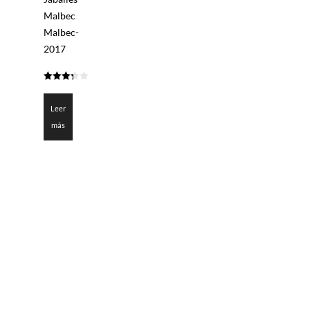
Malbec
Malbec-
2017
3.35
de 5
Leer
más