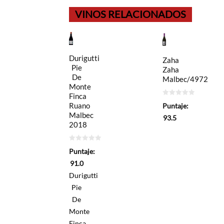
VINOS RELACIONADOS
Durigutti
Zaha
Pie
Zaha
De
Malbec/4972
Monte
Finca
0
Ruano
Puntaje:
de
5
Malbec
93.5
2018
0
Puntaje:
de
5
91.0
Durigutti
Pie
De
Monte
Finca