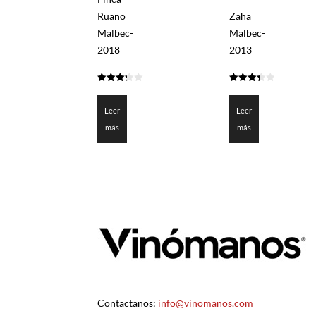
Ruano
Zaha
Malbec-
Malbec-
2018
2013
3.25
3.375
de 5
de 5
Leer
Leer
más
más
Contactanos:
info@vinomanos.com