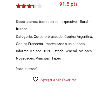
91.5 pts
3.275
de 5
Descriptores:
buen cuerpo
expresivo
floral -
frutado
Categoria:
Cordero braseado
,
Cocina Argentina
,
Cocina Francesa
,
Impresionar a un curioso
,
Informe Malbec 2019
,
Listado General
,
Mejores
Novedades
,
Principal
,
Tapeo
[ssba-buttons]
Agregar a Mis Favoritos