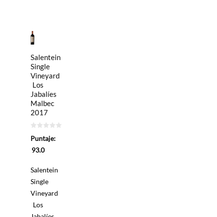
Salentein
Single
Vineyard
Los
Jabalíes
Malbec
2017
0
Puntaje:
de
5
93.0
Salentein
Single
Vineyard
Los
Jabalíes