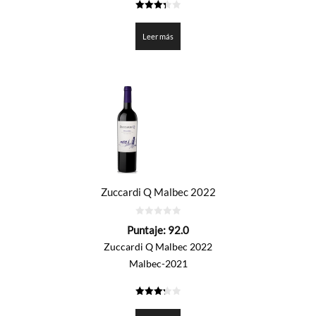
3.35
de 5
Leer más
Zuccardi Q Malbec 2022
0
Puntaje:
92.0
de
5
Zuccardi Q Malbec 2022
Malbec-2021
3.3
de 5