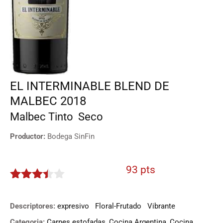
EL INTERMINABLE BLEND DE
MALBEC 2018
Malbec
Tinto
Seco
Productor:
Bodega SinFin
93 pts
3.35
de
5
Descriptores:
expresivo
Floral-Frutado
Vibrante
Categoria:
Carnes estofadas
,
Cocina Argentina
,
Cocina