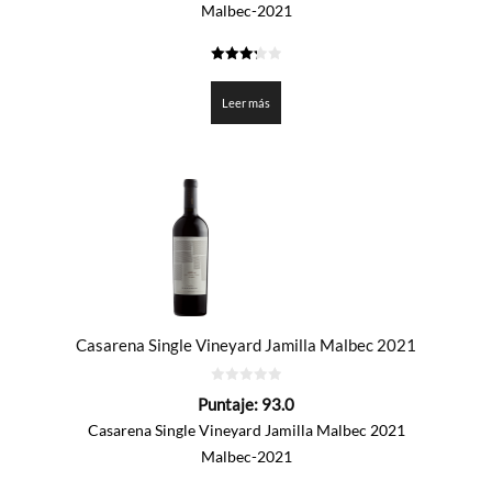
Malbec-2021
3.25
de 5
Leer más
Casarena Single Vineyard Jamilla Malbec 2021
0
Puntaje:
93.0
de
5
Casarena Single Vineyard Jamilla Malbec 2021
Malbec-2021