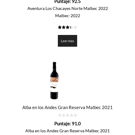
Puntaje:
92.5
de
5
Aventura Los Chacayes Norte Malbec 2022
Malbec-2022
3.325
de 5
Leer más
Alba en los Andes Gran Reserva Malbec 2021
0
Puntaje:
91.0
de
5
Alba en los Andes Gran Reserva Malbec 2021