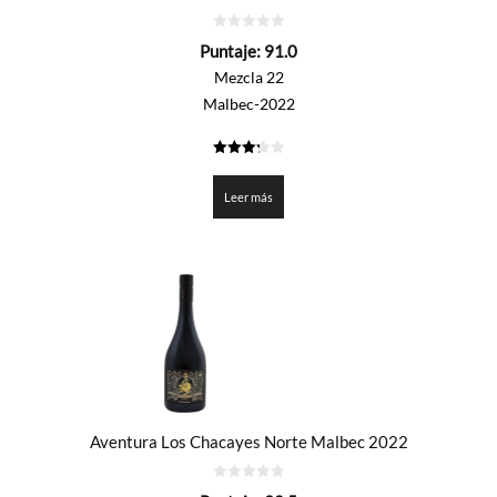
0
Puntaje:
91.0
de
5
Mezcla 22
Malbec-2022
3.25
de 5
Leer más
Aventura Los Chacayes Norte Malbec 2022
0