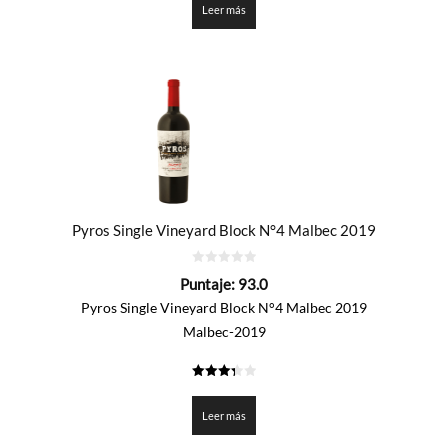
Leer más
Pyros Single Vineyard Block N°4 Malbec 2019
0
Puntaje:
93.0
de
5
Pyros Single Vineyard Block N°4 Malbec 2019
Malbec-2019
3.35
de 5
Leer más