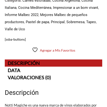
Categoria:
Carnes estofadas
,
Cocina Argentina
,
Cocina
Italiana
,
Cocina Mediterránea
,
Impresionar a un bom vivant
,
Informe Malbec 2022
,
Mejores Malbec de pequeños
productores
,
Pastel de papa
,
Principal
,
Sobremesa
,
Tapeo
,
Valle de Uco
[ssba-buttons]
Agregar a Mis Favoritos
DESCRIPCIÓN
DATA
VALORACIONES (0)
Descripción
Notti Magiche es una nueva marca de vinos elaborados por