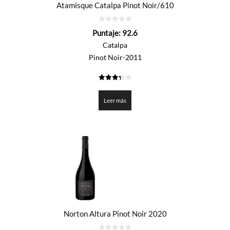
Atamisque Catalpa Pinot Noir/610
0
Puntaje:
92.6
de
5
Catalpa
Pinot Noir-2011
3.33
de 5
Leer más
Norton Altura Pinot Noir 2020