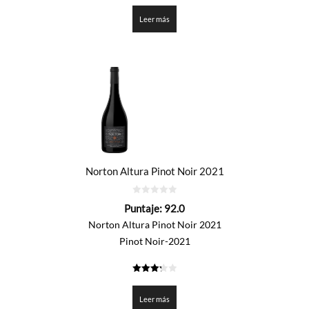
de 5
Leer más
Norton Altura Pinot Noir 2021
0
Puntaje:
92.0
de
5
Norton Altura Pinot Noir 2021
Pinot Noir-2021
3.3
de 5
Leer más