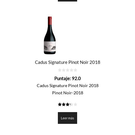
Cadus Signature Pinot Noir 2018
0
Puntaje:
92.0
de
5
Cadus Signature Pinot Noir 2018
Pinot Noir-2018
3.3
de 5
Leer más