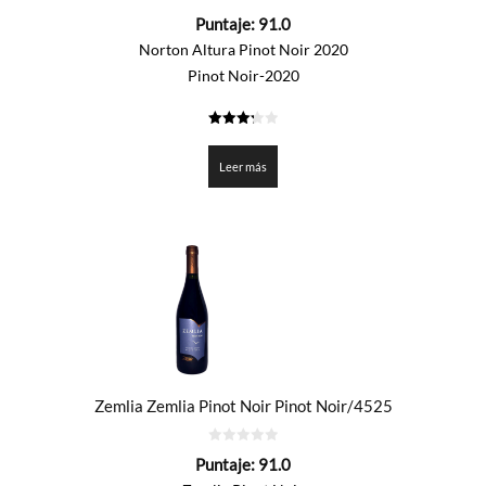
0
Puntaje:
91.0
de
5
Norton Altura Pinot Noir 2020
Pinot Noir-2020
3.25
de 5
Leer más
Zemlia Zemlia Pinot Noir Pinot Noir/4525
0
Puntaje:
91.0
de
5