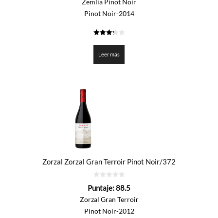
Zemlia Pinot Noir
Pinot Noir-2014
3.25
de 5
Leer más
Zorzal Zorzal Gran Terroir Pinot Noir/372
0
Puntaje:
88.5
de
5
Zorzal Gran Terroir
Pinot Noir-2012