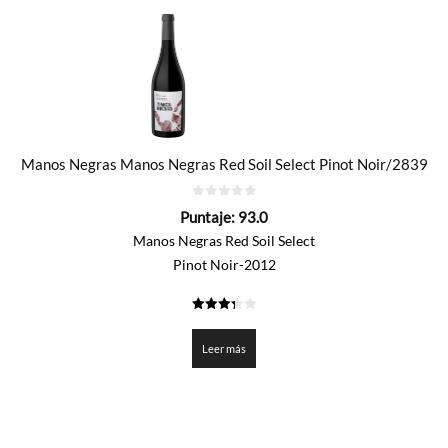
Manos Negras Manos Negras Red Soil Select Pinot Noir/2839
0
Puntaje:
93.0
de
5
Manos Negras Red Soil Select
Pinot Noir-2012
3.35
de 5
Leer más