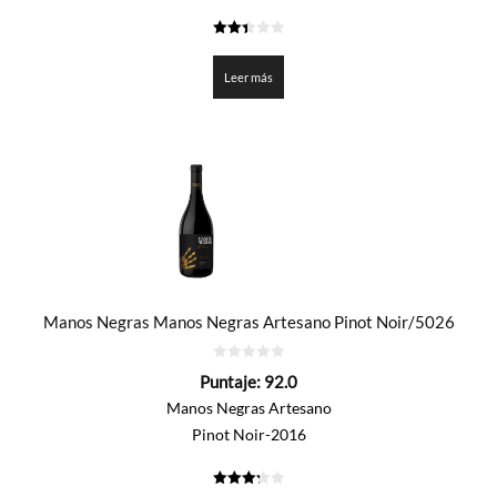
2.425
de 5
Leer más
Manos Negras Manos Negras Artesano Pinot Noir/5026
0
Puntaje:
92.0
de
5
Manos Negras Artesano
Pinot Noir-2016
3.3