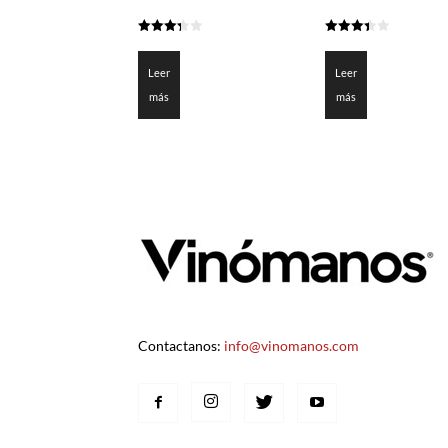
3.35
3.4
de 5
de 5
Leer
Leer
más
más
Contactanos:
info@vinomanos.com