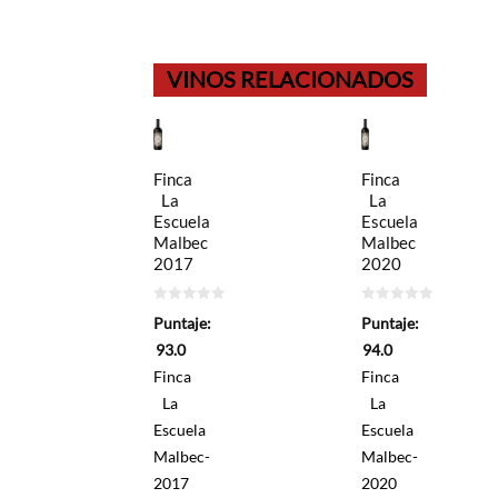
VINOS RELACIONADOS
Finca
Finca
La
La
Escuela
Escuela
Malbec
Malbec
2017
2020
0
0
Puntaje:
Puntaje:
de
de
5
5
93.0
94.0
Finca
Finca
La
La
Escuela
Escuela
Malbec-
Malbec-
2017
2020