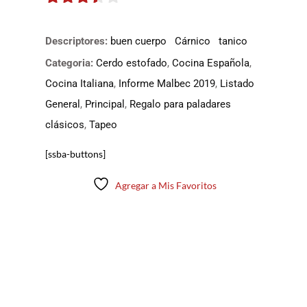
3.35
de
5
Descriptores:
buen cuerpo
Cárnico
tanico
Categoria:
Cerdo estofado
,
Cocina Española
,
Cocina Italiana
,
Informe Malbec 2019
,
Listado
General
,
Principal
,
Regalo para paladares
clásicos
,
Tapeo
[ssba-buttons]
Agregar a Mis Favoritos