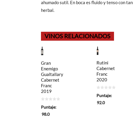
ahumado sutil. En boca es fluido y tenso con ta
herbal.
VINOS RELACIONADOS
Rutini
Gran
Cabernet
Enemigo
Franc
Gualtallary
2020
Cabernet
Franc
2019
0
Puntaje:
de
5
92.0
0
Puntaje:
de
5
98.0