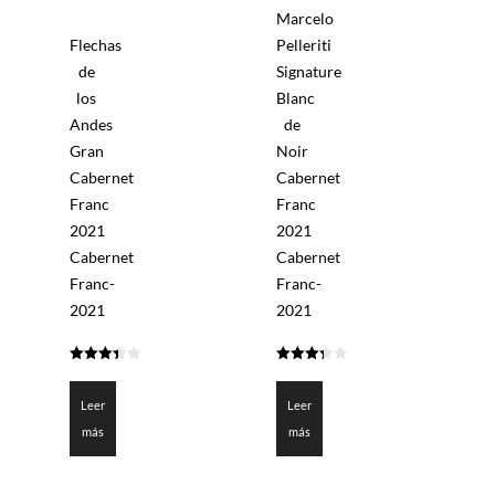
Marcelo
Flechas
Pelleriti
de
Signature
los
Blanc
Andes
de
Gran
Noir
Cabernet
Cabernet
Franc
Franc
2021
2021
Cabernet
Cabernet
Franc-
Franc-
2021
2021
3.427
3.35
de 5
de 5
Leer
Leer
más
más