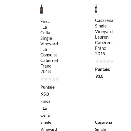
Casarena
Finca
Single
La
Vineyard
Celia
Lauren
Single
Caberent
Vineyard
Franc
La
2019
Consulta
Cabernet
Franc
0
Puntaje:
de
2018
5
93.0
0
Puntaje:
de
5
95.0
Finca
La
Celia
Single
Casarena
Vineyard
Single