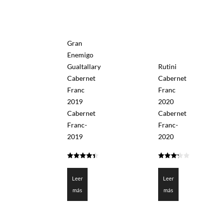
Gran
Enemigo
Gualtallary
Rutini
Cabernet
Cabernet
Franc
Franc
2019
2020
Cabernet
Cabernet
Franc-
Franc-
2019
2020
4.4
3.3
de 5
de 5
Leer
Leer
más
más