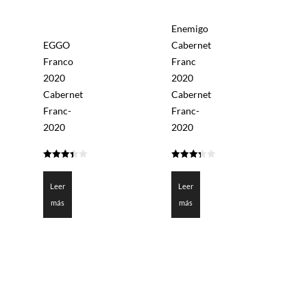
Enemigo
EGGO
Cabernet
Franco
Franc
2020
2020
Cabernet
Cabernet
Franc-
Franc-
2020
2020
3.425
3.35
de 5
de 5
Leer
Leer
más
más