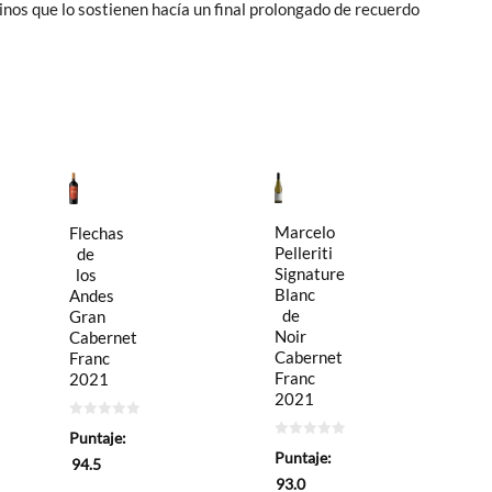
ninos que lo sostienen hacía un final prolongado de recuerdo
Marcelo
Flechas
Pelleriti
de
Signature
los
Blanc
Andes
de
Gran
Noir
Cabernet
Cabernet
Franc
Franc
2021
2021
0
Puntaje:
de
0
5
Puntaje:
de
94.5
5
93.0