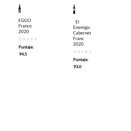
EGGO
El
Franco
Enemigo
2020
Cabernet
Franc
2020
0
Puntaje:
de
5
94.5
0
Puntaje:
de
5
93.0