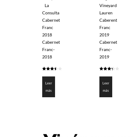
La
Vineyard
Consulta
Lauren
Cabernet
Caberent
Franc
Franc
2018
2019
Cabernet
Cabernet
Franc-
Franc-
2018
2019
3.451
3.35
de 5
de 5
Leer
Leer
más
más