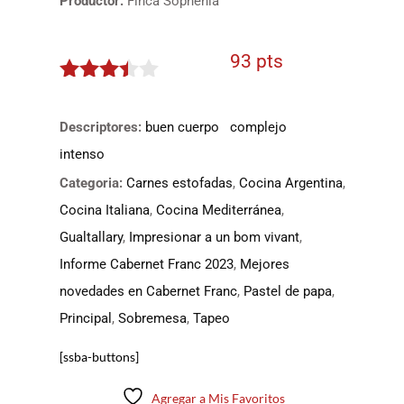
Productor:
Finca Sophenia
93 pts
3.35
de
5
Descriptores:
buen cuerpo
complejo
intenso
Categoria:
Carnes estofadas
,
Cocina Argentina
,
Cocina Italiana
,
Cocina Mediterránea
,
Gualtallary
,
Impresionar a un bom vivant
,
Informe Cabernet Franc 2023
,
Mejores
novedades en Cabernet Franc
,
Pastel de papa
,
Principal
,
Sobremesa
,
Tapeo
[ssba-buttons]
Agregar a Mis Favoritos