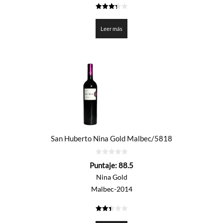
3.375
de 5
Leer más
San Huberto Nina Gold Malbec/5818
0
Puntaje:
88.5
de
5
Nina Gold
Malbec-2014
2.425