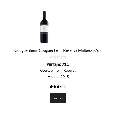
Gouguenheim Gouguenheim Reserva Malbec/5763
0
Puntaje:
91.5
de
5
Gouguenheim Reserva
Malbec-2015
3.275
de 5
Leer más