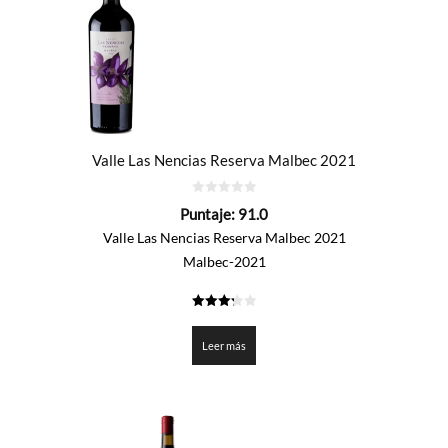
Valle Las Nencias Reserva Malbec 2021
0
Puntaje:
91.0
de
5
Valle Las Nencias Reserva Malbec 2021
Malbec-2021
3.25
de 5
Leer más