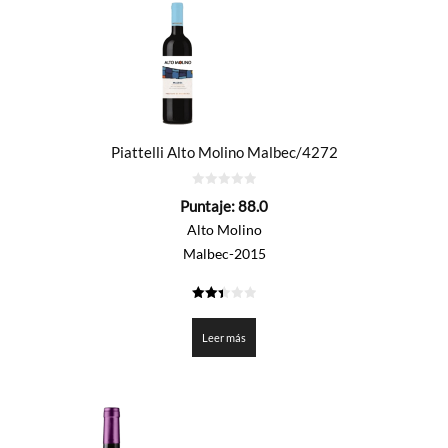
Piattelli Alto Molino Malbec/4272
0
Puntaje:
88.0
de
5
Alto Molino
Malbec-2015
2.4
de 5
Leer más