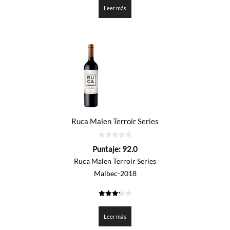
de 5
Leer más
Ruca Malen Terroir Series
0
Puntaje:
92.0
de
5
Ruca Malen Terroir Series
Malbec-2018
3.3
de 5
Leer más