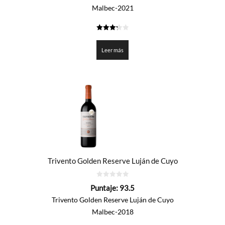
Malbec-2021
3.25
de 5
Leer más
Trivento Golden Reserve Luján de Cuyo
0
Puntaje:
93.5
de
5
Trivento Golden Reserve Luján de Cuyo
Malbec-2018