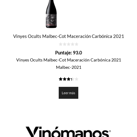
Vinyes Ocults Malbec-Cot Maceración Carbónica 2021
0
Puntaje:
93.0
de
5
Vinyes Ocults Malbec-Cot Maceración Carbónica 2021
Malbec-2021
3.35
de 5
Leer más