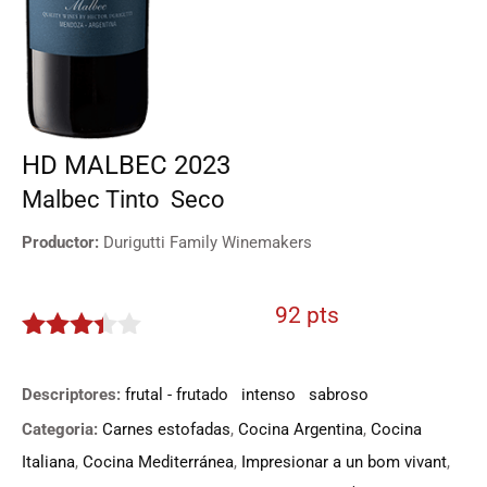
HD MALBEC 2023
Malbec
Tinto
Seco
Productor:
Durigutti Family Winemakers
92 pts
3.3
de
5
Descriptores:
frutal - frutado
intenso
sabroso
Categoria:
Carnes estofadas
,
Cocina Argentina
,
Cocina
Italiana
,
Cocina Mediterránea
,
Impresionar a un bom vivant
,