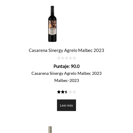
Casarena Sinergy Agrelo Malbec 2023
0
Puntaje:
90.0
de
5
Casarena Sinergy Agrelo Malbec 2023
Malbec-2023
2.5
de 5
Leer más