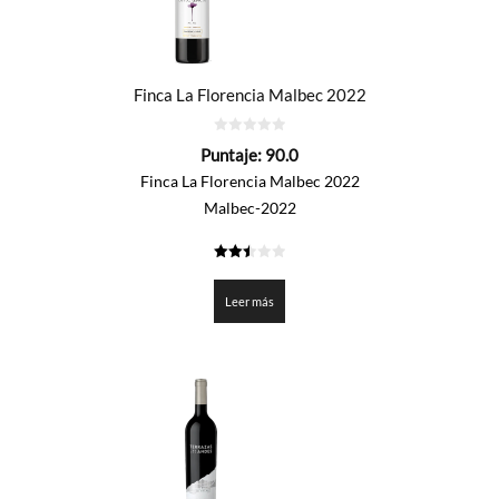
Finca La Florencia Malbec 2022
0
Puntaje:
90.0
de
5
Finca La Florencia Malbec 2022
Malbec-2022
2.5
de 5
Leer más