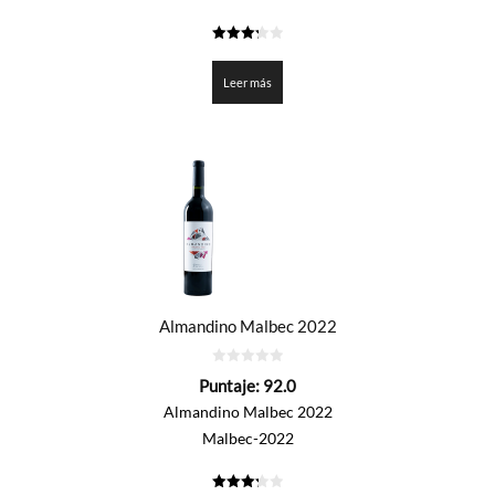
3.25
de 5
Leer más
Almandino Malbec 2022
0
Puntaje:
92.0
de
5
Almandino Malbec 2022
Malbec-2022