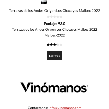
Terrazas de los Andes Origen Los Chacayes Malbec 2022
0
Puntaje:
93.0
de
5
Terrazas de los Andes Origen Los Chacayes Malbec 2022
Malbec-2022
3.35
de 5
Leer más
Contactanos:
info@vinomanos.com