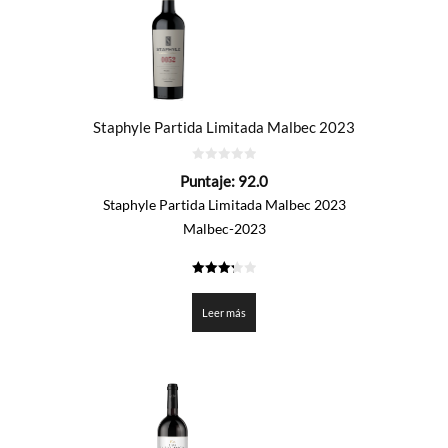
Staphyle Partida Limitada Malbec 2023
0
Puntaje:
92.0
de
5
Staphyle Partida Limitada Malbec 2023
Malbec-2023
3.3
de 5
Leer más