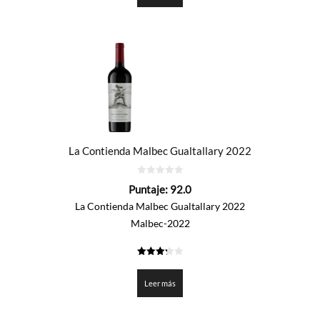
La Contienda Malbec Gualtallary 2022
0
Puntaje:
92.0
de
5
La Contienda Malbec Gualtallary 2022
Malbec-2022
3.3
de 5
Leer más