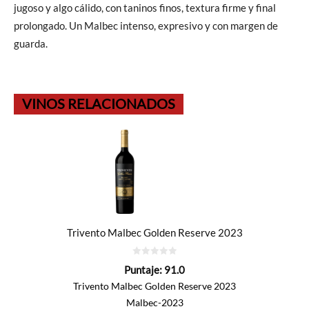
jugoso y algo cálido, con taninos finos, textura firme y final
prolongado. Un Malbec intenso, expresivo y con margen de
guarda.
VINOS RELACIONADOS
Trivento Malbec Golden Reserve 2023
0
Puntaje:
91.0
de
5
Trivento Malbec Golden Reserve 2023
Malbec-2023