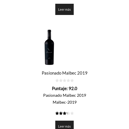
3.3
de 5
Leer más
Pasionado Malbec 2019
0
Puntaje:
92.0
de
5
Pasionado Malbec 2019
Malbec-2019
3.3
de 5
Leer más