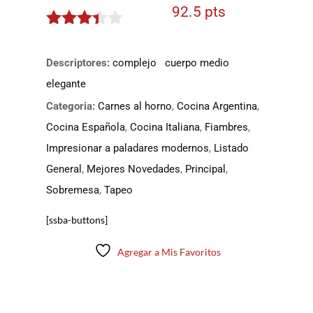
92.5 pts
3.325
de 5
Descriptores:
complejo
cuerpo medio
elegante
Categoria:
Carnes al horno
,
Cocina Argentina
,
Cocina Española
,
Cocina Italiana
,
Fiambres
,
Impresionar a paladares modernos
,
Listado
General
,
Mejores Novedades
,
Principal
,
Sobremesa
,
Tapeo
[ssba-buttons]
Agregar a Mis Favoritos