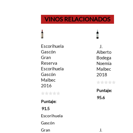
VINOS RELACIONADOS
Escorihuela
J.
Gascón
Alberto
Gran
Bodega
Reserva
Noemía
Escorihuela
Malbec
Gascón
2018
Malbec
2016
0
Puntaje:
de
5
95.6
0
Puntaje:
de
5
91.5
Escorihuela
Gascón
Gran
J.