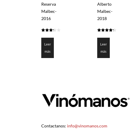
Reserva
Alberto
Malbec-
Malbec-
2016
2018
3.275
4.279
de 5
de 5
Leer
Leer
más
más
Contactanos:
info@vinomanos.com