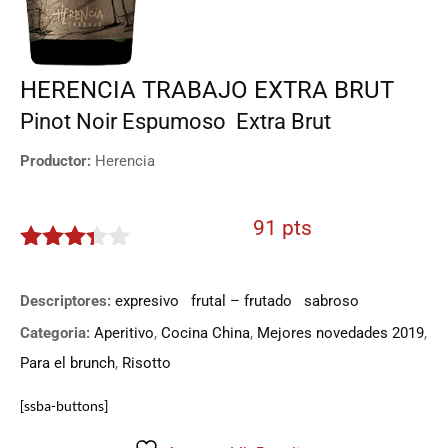
HERENCIA TRABAJO EXTRA BRUT
Pinot Noir
Espumoso
Extra Brut
Productor:
Herencia
91 pts
3.25
de
5
Descriptores:
expresivo
frutal – frutado
sabroso
Categoria:
Aperitivo
,
Cocina China
,
Mejores novedades 2019
,
Para el brunch
,
Risotto
[ssba-buttons]