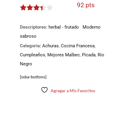
92 pts
3.3
de
5
Descriptores:
herbal - frutado
Moderno
sabroso
Categoria:
Achuras
,
Cocina Francesa
,
Cumpleaños
,
Mejores Malbec
,
Picada
,
Río
Negro
[ssba-buttons]
Agregar a Mis Favoritos