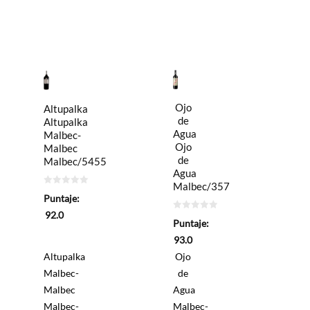
Ojo
Altupalka
de
Altupalka
Agua
Malbec-
Ojo
Malbec
de
Malbec/5455
Agua
Malbec/357
0
Puntaje:
de
5
92.0
0
Puntaje:
de
5
93.0
Altupalka
Ojo
Malbec-
de
Malbec
Agua
Malbec-
Malbec-