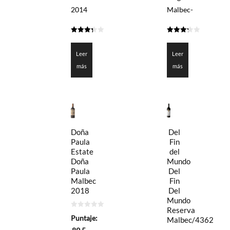
2014
Malbec-
3.35
3.3
de 5
de 5
Leer
Leer
más
más
Doña
Del
Paula
Fin
Estate
del
Doña
Mundo
Paula
Del
Malbec
Fin
2018
Del
Mundo
Reserva
0
Puntaje:
Malbec/4362
de
5