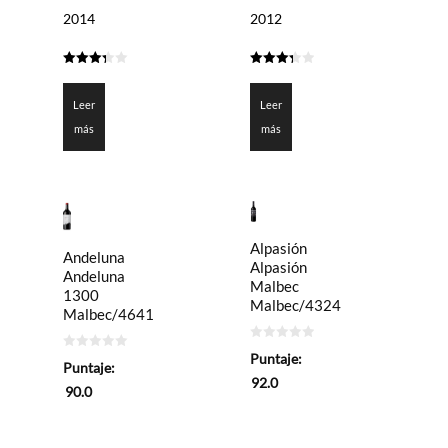
2014
2012
3.3
3.35
de 5
de 5
Leer
Leer
más
más
Alpasión
Andeluna
Alpasión
Andeluna
Malbec
1300
Malbec/4324
Malbec/4641
0
Puntaje:
0
de
Puntaje:
de
5
92.0
5
90.0