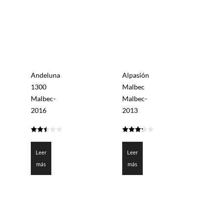
Andeluna
Alpasión
1300
Malbec
Malbec-
Malbec-
2016
2013
2.5
3.3
de 5
de 5
Leer
Leer
más
más