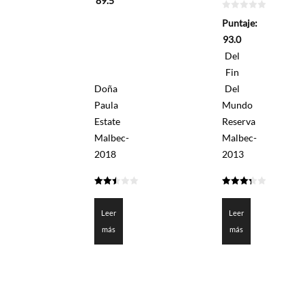
89.5
0
Puntaje:
de
5
93.0
Del
Fin
Doña
Del
Paula
Mundo
Estate
Reserva
Malbec-
Malbec-
2018
2013
2.475
3.35
de 5
de 5
Leer
Leer
más
más