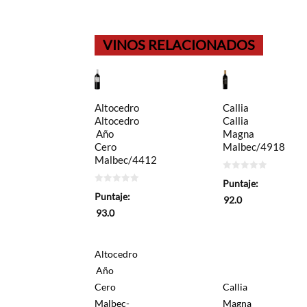
VINOS RELACIONADOS
Altocedro
Callia
Altocedro
Callia
Año
Magna
Cero
Malbec/4918
Malbec/4412
0
Puntaje:
de
0
5
Puntaje:
de
92.0
5
93.0
Altocedro
Año
Cero
Callia
Malbec-
Magna