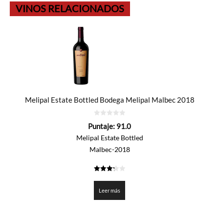
VINOS RELACIONADOS
Melipal Estate Bottled Bodega Melipal Malbec 2018
0
Puntaje:
91.0
de
5
Melipal Estate Bottled
Malbec-2018
3.25
de 5
Leer más