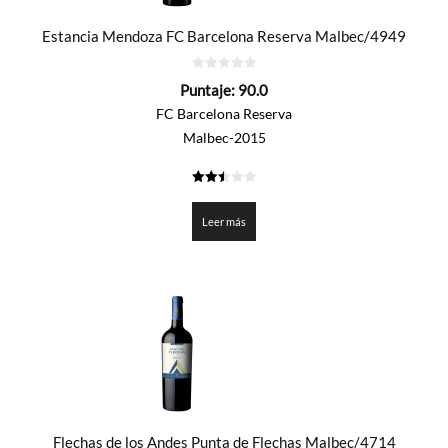
Estancia Mendoza FC Barcelona Reserva Malbec/4949
0
Puntaje:
90.0
de
5
FC Barcelona Reserva
Malbec-2015
2.5
de 5
Leer más
Flechas de los Andes Punta de Flechas Malbec/4714