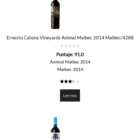
Ernesto Catena Vineyards Animal Malbec 2014 Malbec/4288
0
Puntaje:
91.0
de
5
Animal Malbec 2014
Malbec-2014
3.25
de 5
Leer más