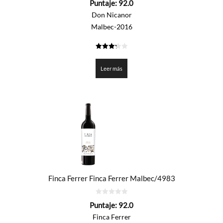
Puntaje:
92.0
de
5
Don Nicanor
Malbec-2016
3.3
de 5
Leer más
Finca Ferrer Finca Ferrer Malbec/4983
0
Puntaje:
92.0
de
5
Finca Ferrer