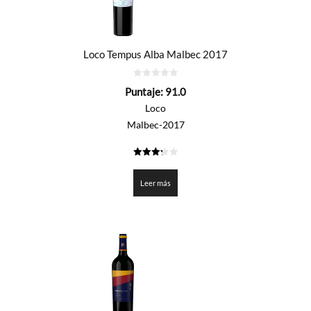
Loco Tempus Alba Malbec 2017
0
Puntaje:
91.0
de
5
Loco
Malbec-2017
3.25
de 5
Leer más