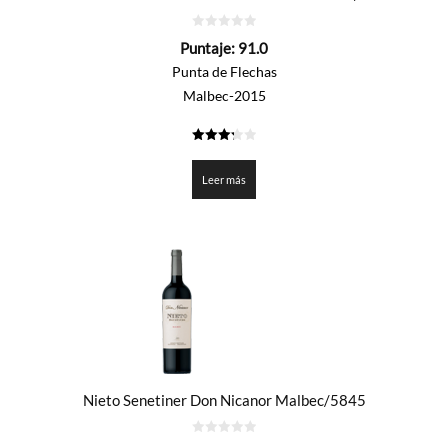
0
Puntaje:
91.0
de
5
Punta de Flechas
Malbec-2015
3.25
de 5
Leer más
Nieto Senetiner Don Nicanor Malbec/5845
0