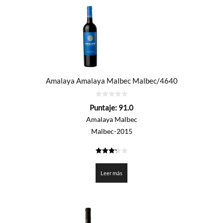
Amalaya Amalaya Malbec Malbec/4640
0
Puntaje:
91.0
de
5
Amalaya Malbec
Malbec-2015
3.25
de 5
Leer más