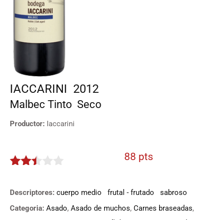
IACCARINI
2012
Malbec
Tinto
Seco
Productor:
Iaccarini
88 pts
2.4
de 5
Descriptores:
cuerpo medio
frutal - frutado
sabroso
Categoria:
Asado
,
Asado de muchos
,
Carnes braseadas
,