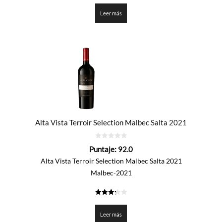
de 5
Leer más
Alta Vista Terroir Selection Malbec Salta 2021
0
Puntaje:
92.0
de
5
Alta Vista Terroir Selection Malbec Salta 2021
Malbec-2021
3.3
de 5
Leer más