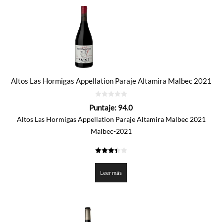
Altos Las Hormigas Appellation Paraje Altamira Malbec 2021
0
Puntaje:
94.0
de
5
Altos Las Hormigas Appellation Paraje Altamira Malbec 2021
Malbec-2021
3.4
de 5
Leer más