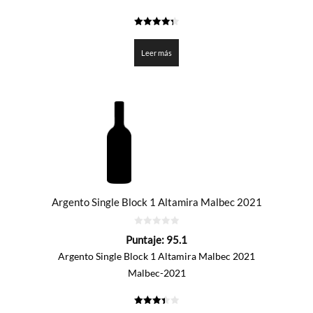
4.329
de 5
Leer más
Argento Single Block 1 Altamira Malbec 2021
0
Puntaje:
95.1
de
5
Argento Single Block 1 Altamira Malbec 2021
Malbec-2021
3.454