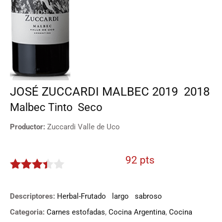
JOSÉ ZUCCARDI MALBEC 2019
2018
Malbec
Tinto
Seco
Productor:
Zuccardi Valle de Uco
92 pts
3.3
de
5
Descriptores:
Herbal-Frutado
largo
sabroso
Categoria:
Carnes estofadas
,
Cocina Argentina
,
Cocina