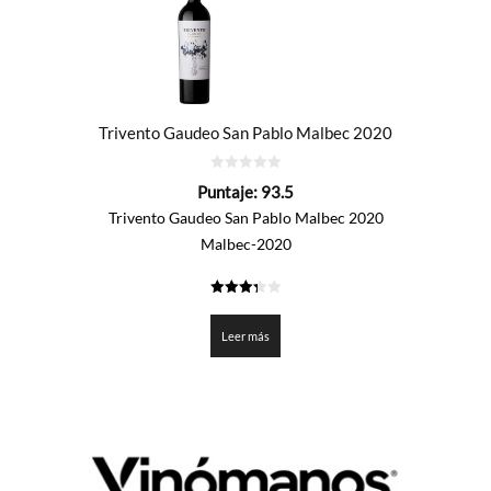
Trivento Gaudeo San Pablo Malbec 2020
0
Puntaje:
93.5
de
5
Trivento Gaudeo San Pablo Malbec 2020
Malbec-2020
3.375
de 5
Leer más