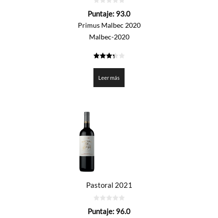
0
Puntaje:
93.0
de
5
Primus Malbec 2020
Malbec-2020
3.35
de 5
Leer más
Pastoral 2021
0
Puntaje:
96.0
de