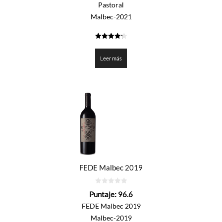
5
Pastoral
Malbec-2021
4.3015
de 5
Leer más
FEDE Malbec 2019
0
Puntaje:
96.6
de
5
FEDE Malbec 2019
Malbec-2019