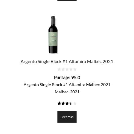
Argento Single Block #1 Altamira Malbec 2021
0
Puntaje:
95.0
de
5
Argento Single Block #1 Altamira Malbec 2021
Malbec-2021
3.45
de 5
Leer más