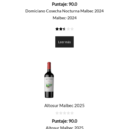
0
Puntaje:
90.0
de
5
Domiciano Cosecha Nocturna Malbec 2024
Malbec-2024
2.5
de 5
Leer más
Altosur Malbec 2025
0
Puntaje:
90.0
de
5
Altosur Malbec 2025