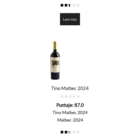
2.5
de 5
Leer más
Tino Malbec 2024
0
Puntaje:
87.0
de
5
Tino Malbec 2024
Malbec-2024
2.35