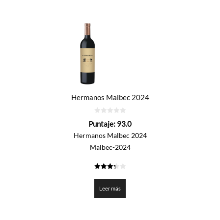
Hermanos Malbec 2024
0
Puntaje:
93.0
de
5
Hermanos Malbec 2024
Malbec-2024
3.35
de 5
Leer más