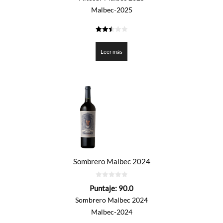
Malbec-2025
2.5
de 5
Leer más
Sombrero Malbec 2024
0
Puntaje:
90.0
de
5
Sombrero Malbec 2024
Malbec-2024