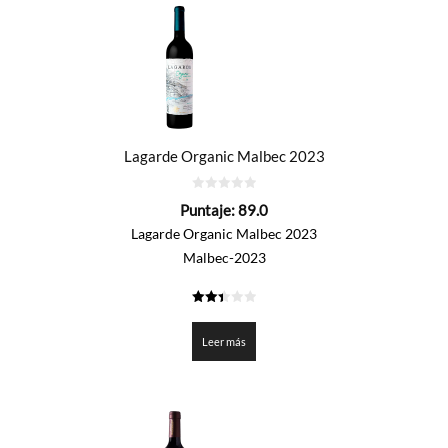
Lagarde Organic Malbec 2023
0
Puntaje:
89.0
de
5
Lagarde Organic Malbec 2023
Malbec-2023
2.45
de 5
Leer más