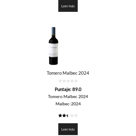
de 5
Leer más
Tomero Malbec 2024
0
Puntaje:
89.0
de
5
Tomero Malbec 2024
Malbec-2024
2.45
de 5
Leer más