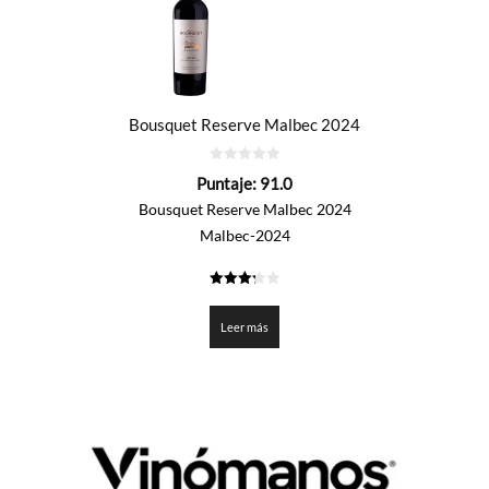
Bousquet Reserve Malbec 2024
0
Puntaje:
91.0
de
5
Bousquet Reserve Malbec 2024
Malbec-2024
3.25
de 5
Leer más