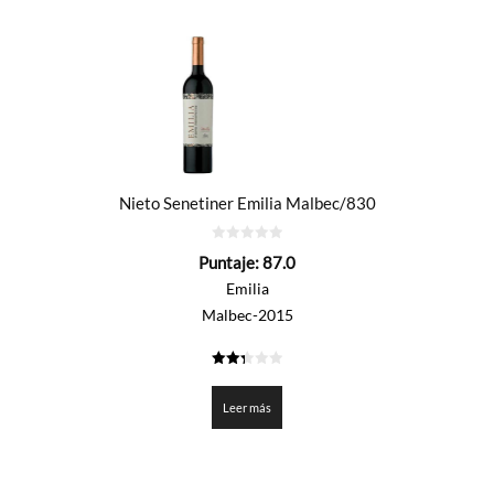
Nieto Senetiner Emilia Malbec/830
0
Puntaje:
87.0
de
5
Emilia
Malbec-2015
2.35
de 5
Leer más