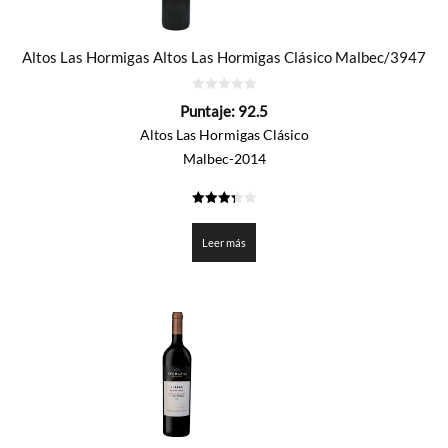
Altos Las Hormigas Altos Las Hormigas Clásico Malbec/3947
0
Puntaje:
92.5
de
5
Altos Las Hormigas Clásico
Malbec-2014
3.325
de 5
Leer más