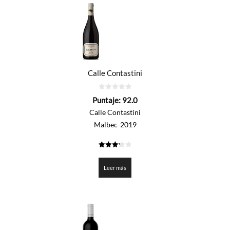
Calle Contastini
0
Puntaje:
92.0
de
5
Calle Contastini
Malbec-2019
3.3
de 5
Leer más