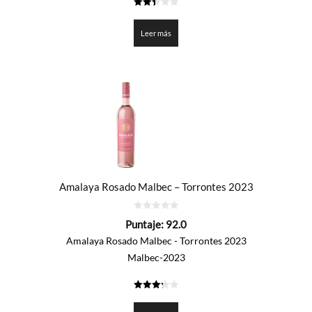
2.4
de 5
Leer más
Amalaya Rosado Malbec – Torrontes 2023
0
Puntaje:
92.0
de
5
Amalaya Rosado Malbec - Torrontes 2023
Malbec-2023
3.3
de 5