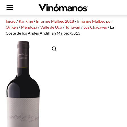
Inicio
/
Ranking
/
Informe Malbec 2018
/
Informe Malbec por
Origen
/
Mendoza
/
Valle de Uco
/
Tunuyán
/
Los Chacayes
/ La
Coste de los Andes Andillian Malbec/5813