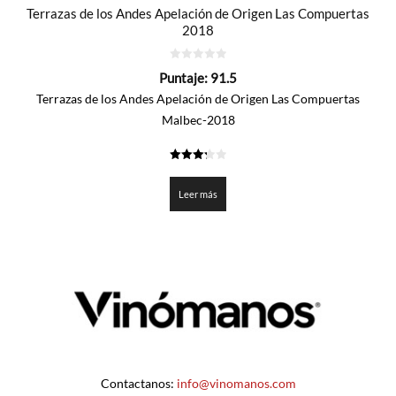
Terrazas de los Andes Apelación de Origen Las Compuertas
2018
0
Puntaje:
91.5
de
5
Terrazas de los Andes Apelación de Origen Las Compuertas
Malbec-2018
3.275
de 5
Leer más
Contactanos:
info@vinomanos.com