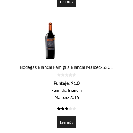
Leer más
Bodegas Bianchi Famiglia Bianchi Malbec/5301
0
Puntaje:
91.0
de
5
Famiglia Bianchi
Malbec-2016
3.25
de 5
Leer más