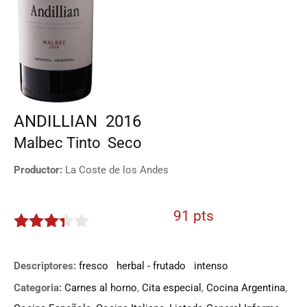
ANDILLIAN
2016
Malbec
Tinto
Seco
Productor:
La Coste de los Andes
91 pts
3.25
de
5
Descriptores:
fresco
herbal - frutado
intenso
Categoria:
Carnes al horno
,
Cita especial
,
Cocina Argentina
,