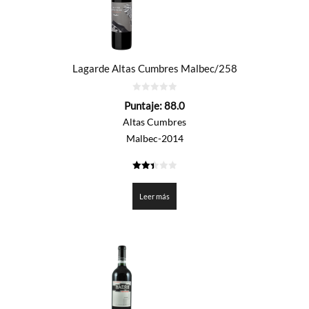
Lagarde Altas Cumbres Malbec/258
0
Puntaje:
88.0
de
5
Altas Cumbres
Malbec-2014
2.4
de 5
Leer más