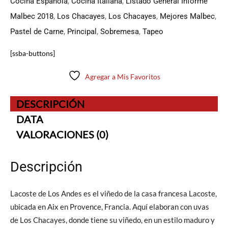
Cocina Española
,
Cocina Italiana
,
Listado General Informe
Malbec 2018
,
Los Chacayes
,
Los Chacayes
,
Mejores Malbec
,
Pastel de Carne
,
Principal
,
Sobremesa
,
Tapeo
[ssba-buttons]
Agregar a Mis Favoritos
DESCRIPCIÓN
DATA
VALORACIONES (0)
Descripción
Lacoste de Los Andes es el viñedo de la casa francesa Lacoste,
ubicada en Aix en Provence, Francia. Aquí elaboran con uvas
de Los Chacayes, donde tiene su viñedo, en un estilo maduro y