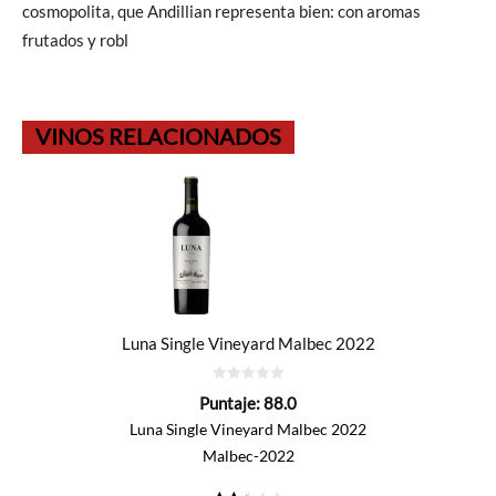
cosmopolita, que Andillian representa bien: con aromas
frutados y robl
VINOS RELACIONADOS
Luna Single Vineyard Malbec 2022
0
Puntaje:
88.0
de
5
Luna Single Vineyard Malbec 2022
Malbec-2022