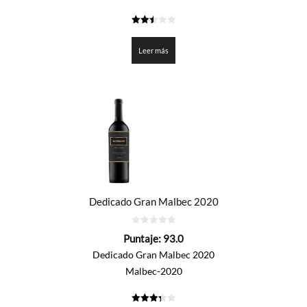
2.5
de 5
Leer más
Dedicado Gran Malbec 2020
0
Puntaje:
93.0
de
5
Dedicado Gran Malbec 2020
Malbec-2020