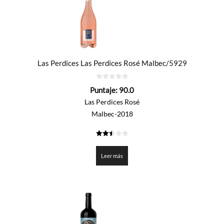
Las Perdices Las Perdices Rosé Malbec/5929
0
Puntaje:
90.0
de
5
Las Perdices Rosé
Malbec-2018
2.5
de 5
Leer más