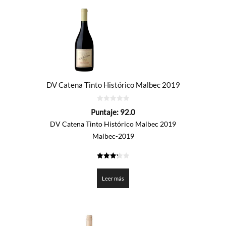
DV Catena Tinto Histórico Malbec 2019
0
Puntaje:
92.0
de
5
DV Catena Tinto Histórico Malbec 2019
Malbec-2019
3.3
de 5
Leer más