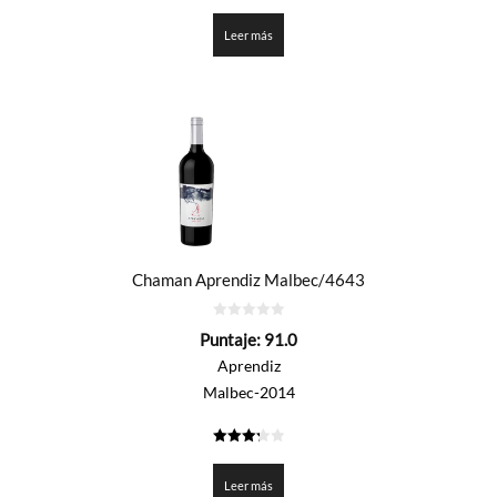
3.35
de 5
Leer más
Chaman Aprendiz Malbec/4643
0
Puntaje:
91.0
de
5
Aprendiz
Malbec-2014
3.25
de 5
Leer más