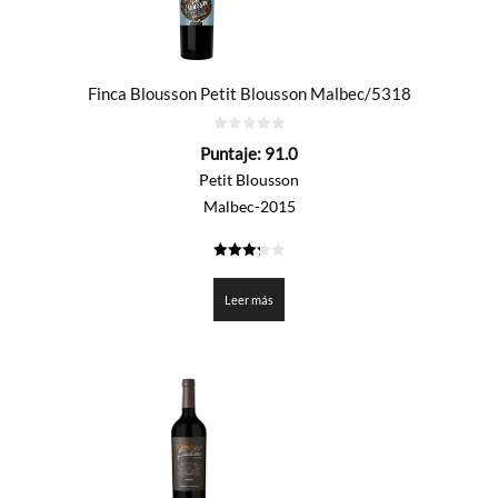
Finca Blousson Petit Blousson Malbec/5318
0
Puntaje:
91.0
de
5
Petit Blousson
Malbec-2015
3.25
de 5
Leer más