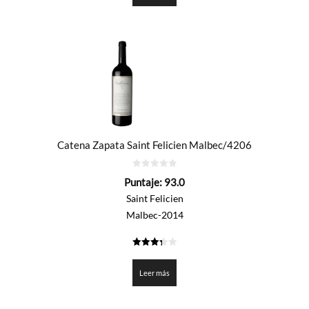
Catena Zapata Saint Felicien Malbec/4206
0
Puntaje:
93.0
de
5
Saint Felicien
Malbec-2014
3.35
de 5
Leer más