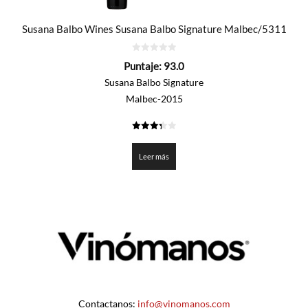
Susana Balbo Wines Susana Balbo Signature Malbec/5311
0
Puntaje:
93.0
de
5
Susana Balbo Signature
Malbec-2015
3.35
de 5
Leer más
Contactanos:
info@vinomanos.com