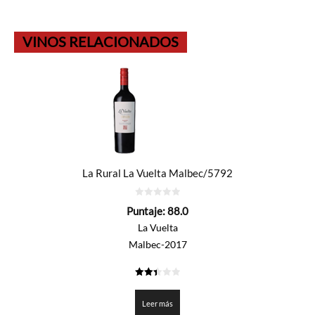
VINOS RELACIONADOS
La Rural La Vuelta Malbec/5792
0
Puntaje:
88.0
de
5
La Vuelta
Malbec-2017
2.4
de 5
Leer más