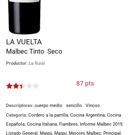
LA VUELTA
Malbec
Tinto
Seco
Productor:
La Rural
87 pts
2.35
de 5
Descriptores:
cuerpo medio
sencillo
Vinoso
Categoria:
Cordero a la parrilla
,
Cocina Argentina
,
Cocina
Española
,
Cocina Italiana
,
Fiambres
,
Informe Malbec 2019
,
Listado General
,
Maipú
,
Maipu
,
Mejores Malbec
,
Principal
,