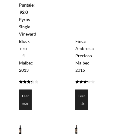
0
Puntaje:
de
5
92.0
Pyros
Single
Vineyard
Block
Finca
nro
Ambrosía
4
Precioso
Malbec-
Malbec-
2013
2015
3.3
3.275
de 5
de 5
Leer
Leer
más
más