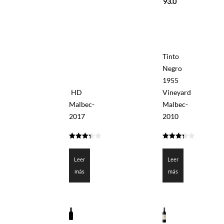
93.0
Tinto
Negro
1955
HD
Vineyard
Malbec-
Malbec-
2017
2010
3.35
3.35
de 5
de 5
Leer
Leer
más
más