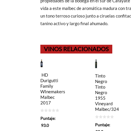
propiedades de la bodega en el sur de Cafayate
vida a este malbec de aromática madura con traz
un tono terroso curioso junto a ciruelas confita
tanino activo y largo final ahumado.
VINOS RELACIONADOS
HD
Tinto
Durigutti
Negro
Family
Tinto
WInemakers
Negro
Malbec
1955
2017
Vineyard
Malbec/324
0
Puntaje:
de
0
5
Puntaje:
93.0
de
5