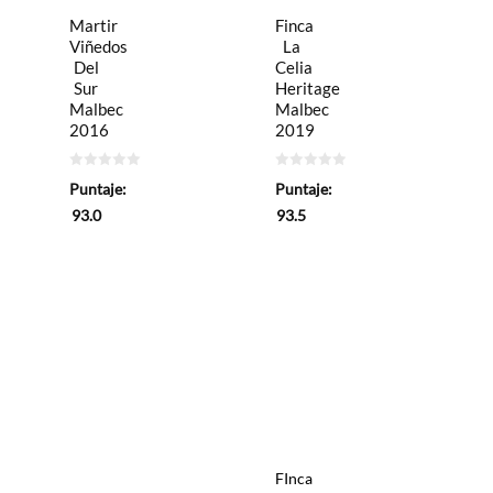
Martir
Finca
Viñedos
La
Del
Celia
Sur
Heritage
Malbec
Malbec
2016
2019
0
0
Puntaje:
Puntaje:
de
de
5
5
93.0
93.5
FInca