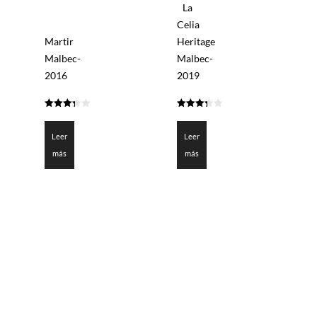
La
Celia
Martir
Heritage
Malbec-
Malbec-
2016
2019
3.35
3.375
de 5
de 5
Leer
Leer
más
más