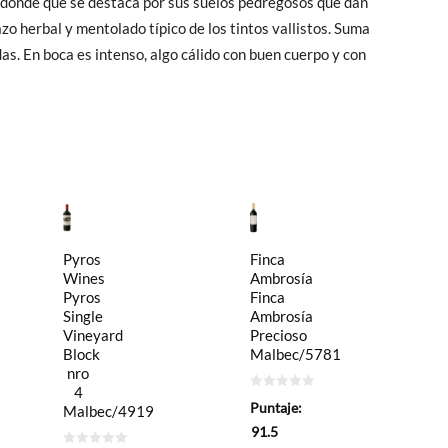
 donde que se destaca por sus suelos pedregosos que dan
o herbal y mentolado típico de los tintos vallistos. Suma
das. En boca es intenso, algo cálido con buen cuerpo y con
Pyros
Finca
Wines
Ambrosía
Pyros
Finca
Single
Ambrosía
Vineyard
Precioso
Block
Malbec/5781
nro
4
0
Puntaje:
Malbec/4919
de
5
91.5