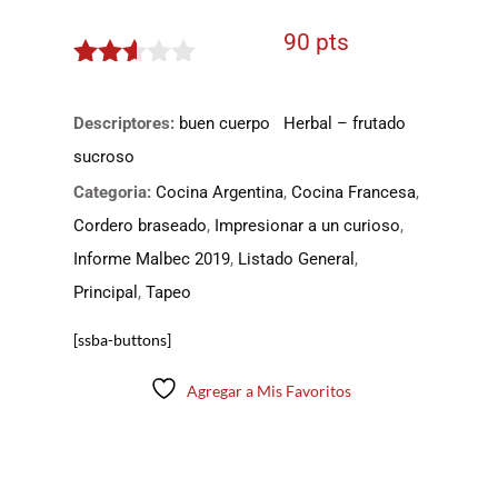
90 pts
2.5
de 5
Descriptores:
buen cuerpo
Herbal – frutado
sucroso
Categoria:
Cocina Argentina
,
Cocina Francesa
,
Cordero braseado
,
Impresionar a un curioso
,
Informe Malbec 2019
,
Listado General
,
Principal
,
Tapeo
[ssba-buttons]
Agregar a Mis Favoritos