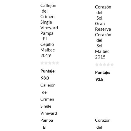
Callejón
Corazón
del
del
Crimen
Sol
Single
Gran
Vineyard
Reserva
Pampa
Corazón
El
del
Cepillo
Sol
Malbec
Malbec
2019
2015
0
0
Puntaje:
Puntaje:
de
de
5
5
93.0
93.5
Callejón
del
Crimen
Single
Vineyard
Pampa
Corazón
El
del