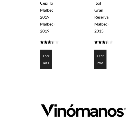
Cepillo
Sol
Malbec
Gran
2019
Reserva
Malbec-
Malbec-
2019
2015
3.35
3.375
de 5
de 5
Leer
Leer
más
más