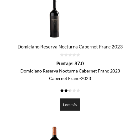
Domiciano Reserva Nocturna Cabernet Franc 2023
0
Puntaje:
87.0
de
5
Domiciano Reserva Nocturna Cabernet Franc 2023
Cabernet Franc-2023
2.35
de 5
Leer más