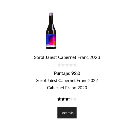
Sorol Jaiest Cabernet Franc 2023
0
Puntaje:
93.0
de
5
Sorol Jaiest Cabernet Franc 2022
Cabernet Franc-2023
3.35
de 5
Leer más