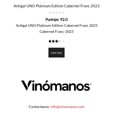
Antigal UNO Platinum Edition Cabernet Franc 2023
0
Puntaje:
92.0
de
5
Antigal UNO Platinum Edition Cabernet Franc 2023
Cabernet Franc-2023
3.3
de 5
Leer más
Contactanos:
info@vinomanos.com