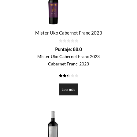
Mister Uko Cabernet Franc 2023
0
Puntaje:
88.0
de
5
Mister Uko Cabernet Franc 2023
Cabernet Franc-2023
2.4
de 5
Leer más