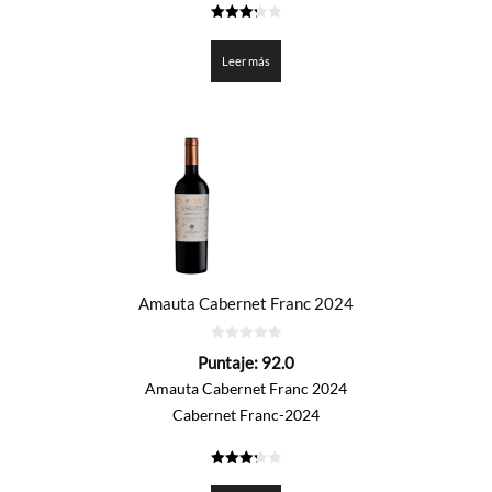
3.25
de 5
Leer más
Amauta Cabernet Franc 2024
0
Puntaje:
92.0
de
5
Amauta Cabernet Franc 2024
Cabernet Franc-2024
3.3
de 5