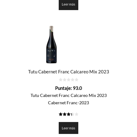
Leer más
Tutu Cabernet Franc Calcareo Mix 2023
0
Puntaje:
93.0
de
5
Tutu Cabernet Franc Calcareo Mix 2023
Cabernet Franc-2023
3.35
de 5
Leer más