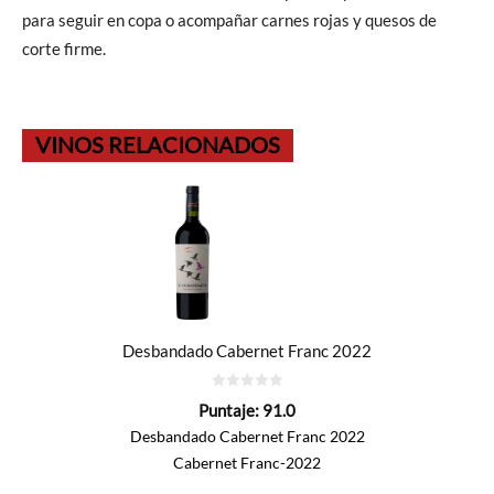
para seguir en copa o acompañar carnes rojas y quesos de
corte firme.
VINOS RELACIONADOS
Desbandado Cabernet Franc 2022
0
Puntaje:
91.0
de
5
Desbandado Cabernet Franc 2022
Cabernet Franc-2022