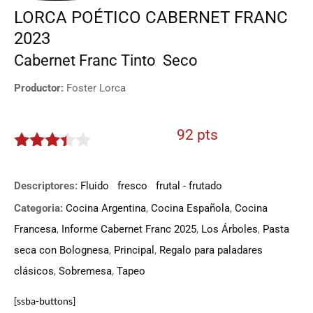
LORCA POÉTICO CABERNET FRANC
2023
Cabernet Franc
Tinto
Seco
Productor:
Foster Lorca
92 pts
3.3
de
5
Descriptores:
Fluido
fresco
frutal - frutado
Categoria:
Cocina Argentina
,
Cocina Española
,
Cocina
Francesa
,
Informe Cabernet Franc 2025
,
Los Árboles
,
Pasta
seca con Bolognesa
,
Principal
,
Regalo para paladares
clásicos
,
Sobremesa
,
Tapeo
[ssba-buttons]