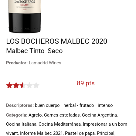
LOS BOCHEROS MALBEC 2020
Malbec
Tinto
Seco
Productor:
Lamadrid Wines
89 pts
2.45
de 5
Descriptores:
buen cuerpo
herbal - frutado
intenso
Categoria:
Agrelo
,
Carnes estofadas
,
Cocina Argentina
,
Cocina Italiana
,
Cocina Mediterránea
,
Impresionar a un bom
vivant
,
Informe Malbec 2021
,
Pastel de papa
,
Principal
,