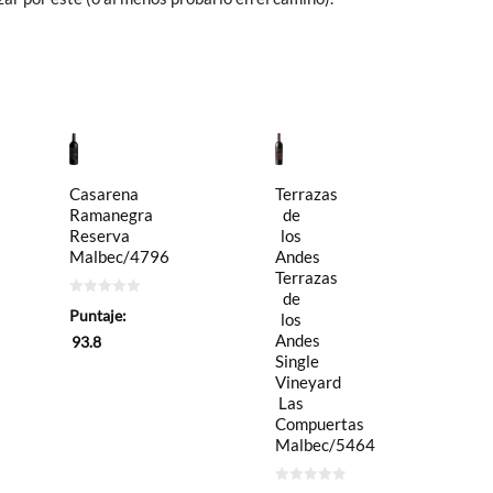
Casarena
Terrazas
Ramanegra
de
Reserva
los
Malbec/4796
Andes
Terrazas
de
0
Puntaje:
los
de
5
Andes
93.8
Single
Vineyard
Las
Compuertas
Malbec/5464