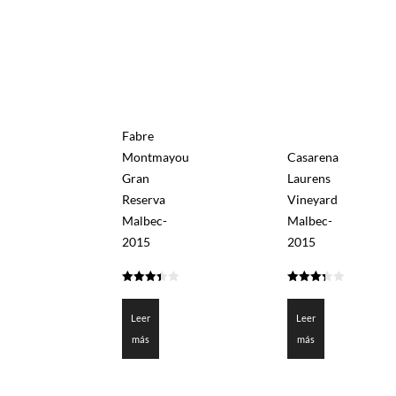
Fabre
Montmayou
Casarena
Gran
Laurens
Reserva
Vineyard
Malbec-
Malbec-
2015
2015
3.375
3.375
de 5
de 5
Leer
Leer
más
más