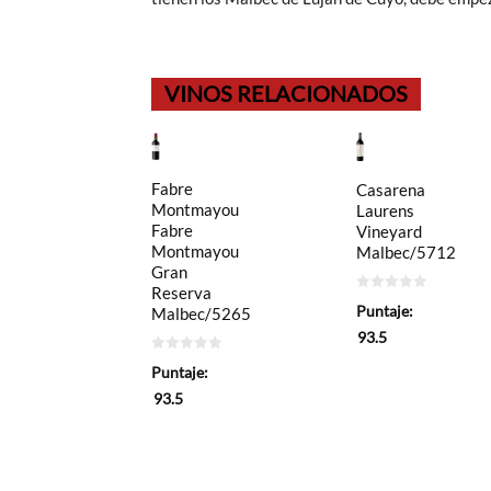
VINOS RELACIONADOS
Fabre
Casarena
Montmayou
Laurens
Fabre
Vineyard
Montmayou
Malbec/5712
Gran
Reserva
0
Puntaje:
Malbec/5265
de
5
93.5
0
Puntaje:
de
5
93.5