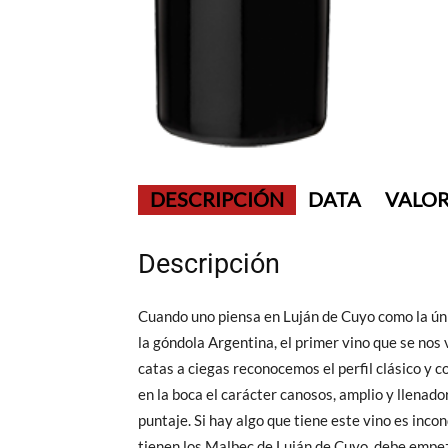
DESCRIPCIÓN
DATA
VALOR
Descripción
Cuando uno piensa en Luján de Cuyo como la ún
la góndola Argentina, el primer vino que se nos
catas a ciegas reconocemos el perfil clásico y c
en la boca el carácter canosos, amplio y llenado
puntaje. Si hay algo que tiene este vino es inco
tienen los Malbec de Luján de Cuyo, debe empeza