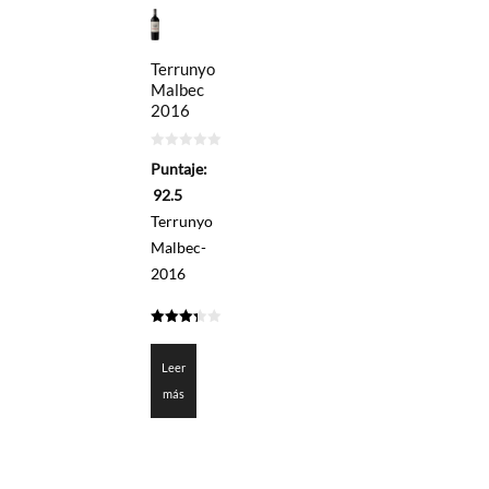
Terrunyo
Malbec
2016
0
Puntaje:
de
5
92.5
Terrunyo
Malbec-
2016
3.325
de 5
Leer
más