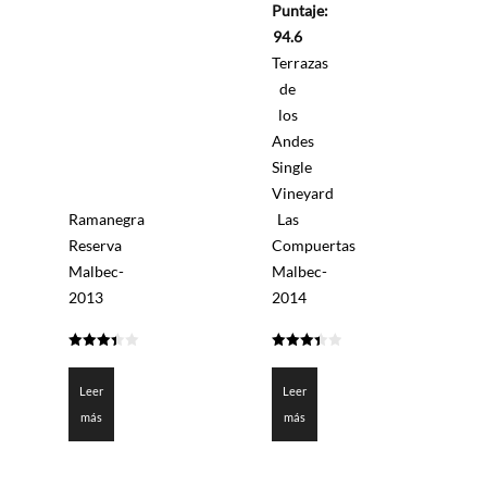
0
Puntaje:
de
5
94.6
Terrazas
de
los
Andes
Single
Vineyard
Ramanegra
Las
Reserva
Compuertas
Malbec-
Malbec-
2013
2014
3.3875
3.4285
de 5
de 5
Leer
Leer
más
más