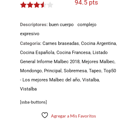
94.5 pts
3.4255
de 5
Descriptores:
buen cuerpo
complejo
expresivo
Categoria:
Carnes braseadas
,
Cocina Argentina
,
Cocina Española
,
Cocina Francesa
,
Listado
General Informe Malbec 2018
,
Mejores Malbec
,
Mondongo
,
Principal
,
Sobremesa
,
Tapeo
,
Top50
- Los mejores Malbec del año
,
Vistalba
,
Vistalba
[ssba-buttons]
Agregar a Mis Favoritos