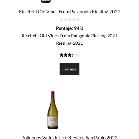
Riccitelli Old Vines From Patagonia Riesling 2021
0
Puntaje:
94.0
de
5
Riccitelli Old Vines From Patagonia Riesling 2021
Riesling-2021
3.4
de 5
Leer más
Polígonos Valle de Uco Riesling San Pablo 2022