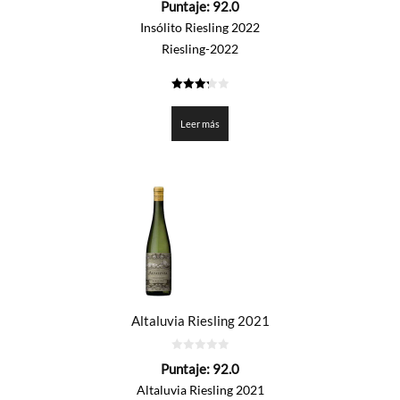
Puntaje:
92.0
de
5
Insólito Riesling 2022
Riesling-2022
3.3
de 5
Leer más
Altaluvia Riesling 2021
0
Puntaje:
92.0
de
5
Altaluvia Riesling 2021