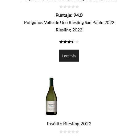
0
Puntaje:
94.0
de
5
Polígonos Valle de Uco Riesling San Pablo 2022
Riesling-2022
3.4
de 5
Leer más
Insólito Riesling 2022
0