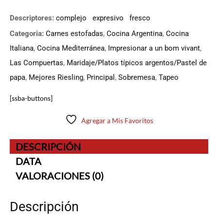
3.3
de
5
Descriptores:
complejo
expresivo
fresco
Categoria:
Carnes estofadas
,
Cocina Argentina
,
Cocina
Italiana
,
Cocina Mediterránea
,
Impresionar a un bom vivant
,
Las Compuertas
,
Maridaje/Platos típicos argentos/Pastel de
papa
,
Mejores Riesling
,
Principal
,
Sobremesa
,
Tapeo
[ssba-buttons]
Agregar a Mis Favoritos
DESCRIPCIÓN
DATA
VALORACIONES (0)
Descripción