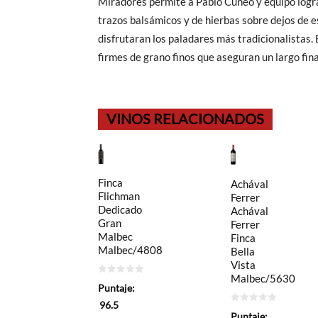
Miradores permite a Pablo Cúneo y equipo logr
trazos balsámicos y de hierbas sobre dejos de 
disfrutaran los paladares más tradicionalistas.
firmes de grano finos que aseguran un largo fin
VINOS RELACIONADOS
Finca
Achával
Flichman
Ferrer
Dedicado
Achával
Gran
Ferrer
Malbec
Finca
Malbec/4808
Bella
Vista
Malbec/5630
0
Puntaje:
de
5
96.5
0
Puntaje: