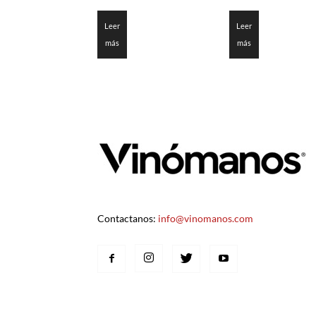
3.375
3.45
de 5
de 5
Leer
Leer
más
más
Contactanos:
info@vinomanos.com