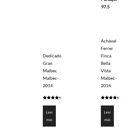
de
5
97.5
Achával
Ferrer
Dedicado
Finca
Gran
Bella
Malbec
Vista
Malbec-
Malbec-
2014
2014
4.325
4.3755
de 5
de 5
Leer
Leer
más
más