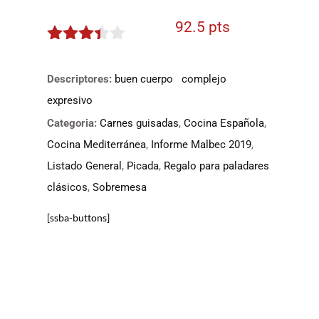
92.5 pts
3.325
de 5
Descriptores:
buen cuerpo
complejo
expresivo
Categoria:
Carnes guisadas
,
Cocina Española
,
Cocina Mediterránea
,
Informe Malbec 2019
,
Listado General
,
Picada
,
Regalo para paladares
clásicos
,
Sobremesa
[ssba-buttons]