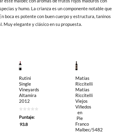
ar este malbec con aromas de frutos rojos maduros con
especias y humo. La crianza es un componente notable que
 En boca es potente con buen cuerpo y estructura, taninos
al. Muy elegante y clásico en su propuesta.
Matías
Rutini
Riccitelli
Single
Matías
Vineyards
Riccitelli
Altamira
Viejos
2012
Viñedos
en
0
Puntaje:
Pie
de
5
Franco
93.8
Malbec/5482