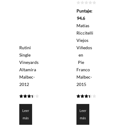
0
Puntaje:
de
5
94.6
Matías
Riccitelli
Viejos
Rutini
Viñedos
Single
en
Vineyards
Pie
Altamira
Franco
Malbec-
Malbec-
2012
2015
3.3875
3.428
de 5
de 5
Leer
Leer
más
más