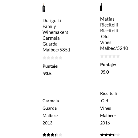
Matías
Durigutti
Riccitelli
Family
Riccitelli
Winemakers
Old
Carmela
Vines
Guarda
Malbec/5240
Malbec/5851
0
0
Puntaje:
de
Puntaje:
de
5
5
95.0
93.5
Riccitelli
Carmela
Old
Guarda
Vines
Malbec-
Malbec-
2013
2016