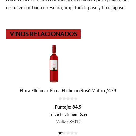
resuelve con buena frescura, amplitud de paso y final jugoso.
VINOS RELACIONADOS
Finca Flichman Finca Flichman Rosé Malbec/478
0
Puntaje:
84.5
de
5
Finca Flichman Rosé
Malbec-2012