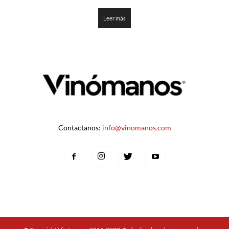
1.225
de
5
Leer más
Contactanos:
info@vinomanos.com