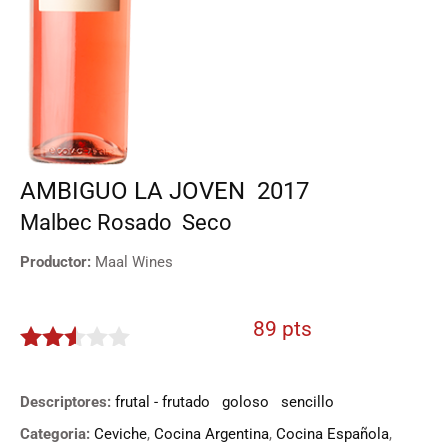
AMBIGUO LA JOVEN
2017
Malbec
Rosado
Seco
Productor:
Maal Wines
89 pts
2.45
de 5
Descriptores:
frutal - frutado
goloso
sencillo
Categoria:
Ceviche
,
Cocina Argentina
,
Cocina Española
,