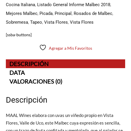
Cocina Italiana
,
Listado General Informe Malbec 2018
,
Mejores Malbec
,
Picada
,
Principal
,
Rosados de Malbec
,
Sobremesa
,
Tapeo
,
Vista Flores
,
Vista Flores
[ssba-buttons]
Agregar a Mis Favoritos
DESCRIPCIÓN
DATA
VALORACIONES (0)
Descripción
MAAL Wines elabora con uvas un viñedo propio en Vista
Flores, Valle de Uco, este Malbec cuya expresión es sencilla,
con un trazo de fruta confitada y mentolada, que al paladar se