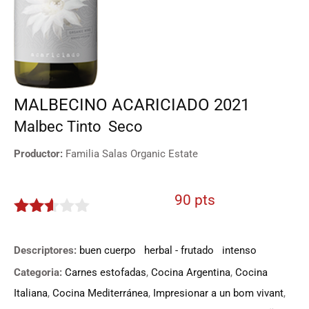
MALBECINO ACARICIADO 2021
Malbec
Tinto
Seco
Productor:
Familia Salas Organic Estate
90 pts
2.5
de 5
Descriptores:
buen cuerpo
herbal - frutado
intenso
Categoria:
Carnes estofadas
,
Cocina Argentina
,
Cocina
Italiana
,
Cocina Mediterránea
,
Impresionar a un bom vivant
,