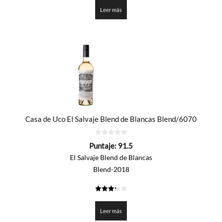
de 5
Leer más
Casa de Uco El Salvaje Blend de Blancas Blend/6070
0
Puntaje:
91.5
de
5
El Salvaje Blend de Blancas
Blend-2018
3.276
de 5
Leer más