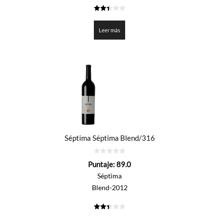
2.45
de 5
Leer más
Séptima Séptima Blend/316
0
Puntaje:
89.0
de
5
Séptima
Blend-2012
2.45