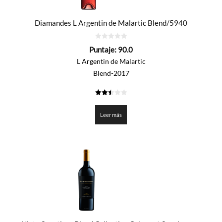
Diamandes L Argentin de Malartic Blend/5940
0
Puntaje:
90.0
de
5
L Argentin de Malartic
Blend-2017
2.5
de 5
Leer más