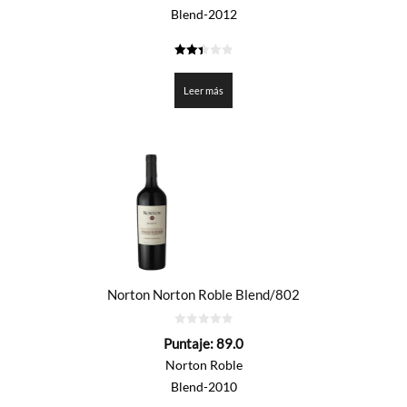
Blend-2012
2.45
de 5
Leer más
Norton Norton Roble Blend/802
0
Puntaje:
89.0
de
5
Norton Roble
Blend-2010