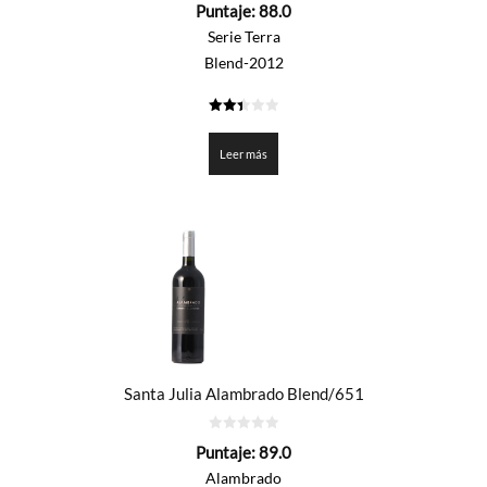
Puntaje:
88.0
de
5
Serie Terra
Blend-2012
2.4
de 5
Leer más
Santa Julia Alambrado Blend/651
0
Puntaje:
89.0
de
5
Alambrado