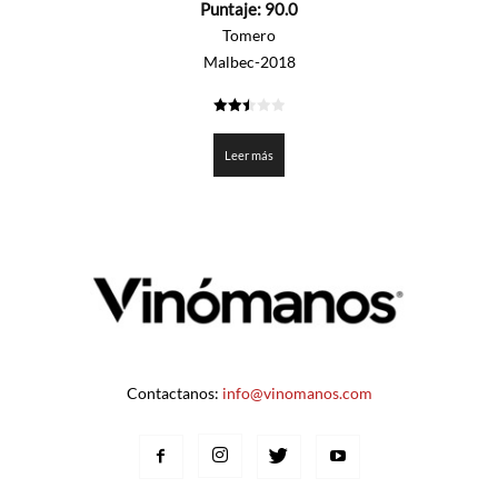
Puntaje:
90.0
de
5
Tomero
Malbec-2018
2.5
de 5
Leer más
Contactanos:
info@vinomanos.com