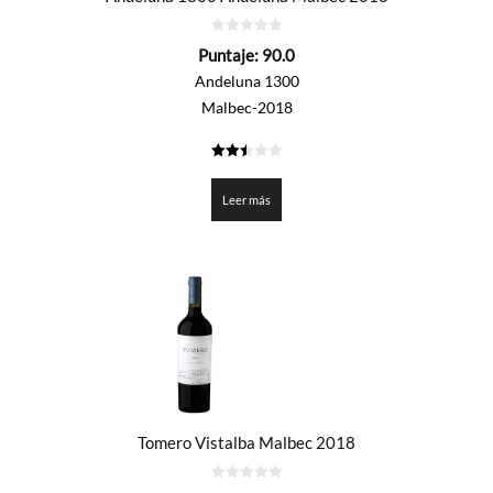
0
Puntaje:
90.0
de
5
Andeluna 1300
Malbec-2018
2.5
de 5
Leer más
Tomero Vistalba Malbec 2018
0