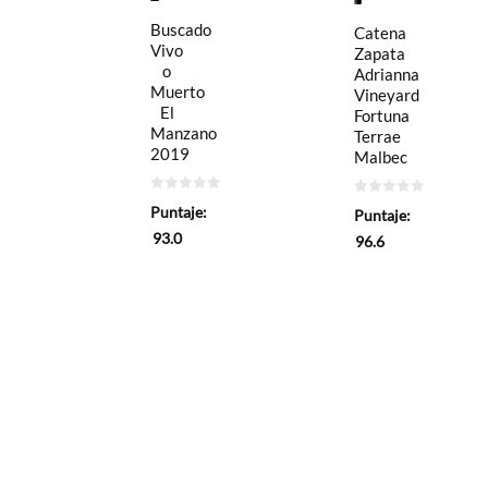
Buscado
Catena
Vivo
Zapata
o
Adrianna
Muerto
Vineyard
El
Fortuna
Manzano
Terrae
2019
Malbec
0
0
Puntaje:
Puntaje:
de
de
5
5
93.0
96.6