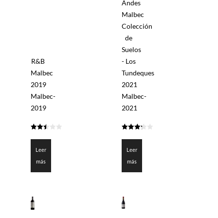
Andes
Malbec
Colección
de
Suelos
R&B
- Los
Malbec
Tundeques
2019
2021
Malbec-
Malbec-
2019
2021
2.5
3.3
de 5
de 5
Leer
Leer
más
más