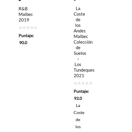
La
R&B
Coste
Malbec
de
2019
los
Andes
0
Puntaje:
Malbec
de
5
Colección
90.0
de
Suelos
–
Los
Tundeques
2021
0
Puntaje:
de
5
92.0
La
Coste
de
los