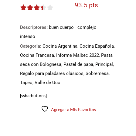
93.5 pts
3.375
de 5
Descriptores:
buen cuerpo
complejo
intenso
Categoria:
Cocina Argentina
,
Cocina Española
,
Cocina Francesa
,
Informe Malbec 2022
,
Pasta
seca con Bolognesa
,
Pastel de papa
,
Principal
,
Regalo para paladares clásicos
,
Sobremesa
,
Tapeo
,
Valle de Uco
[ssba-buttons]
Agregar a Mis Favoritos