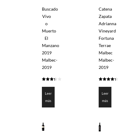
Buscado
Catena
Vivo
Zapata
o
Adrianna
Muerto
Vineyard
El
Fortuna
Manzano
Terrae
2019
Malbec
Malbec-
Malbec-
2019
2019
3.35
4.328
de 5
de 5
Leer
Leer
más
más