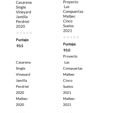
Proyecto
Casarena
Las
Single
Compuertas
Vineyard
Malbec
Jamilla
Cinco
Perdriel
Suelos
2020
2021
0
Puntaje:
de
0
Puntaje:
5
de
93.5
5
93.0
Proyecto
Casarena
Las
Single
Compuertas
Vineyard
Malbec
Jamilla
Cinco
Perdriel
Suelos
2020
2021
Malbec-
Malbec-
2020
2021