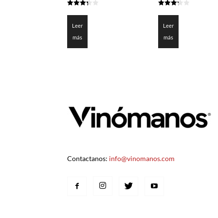
3.3
3.3
de 5
de 5
Leer
Leer
más
más
Contactanos:
info@vinomanos.com