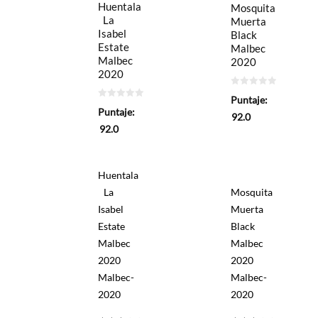
Huentala
Mosquita
La
Muerta
Isabel
Black
Estate
Malbec
Malbec
2020
2020
0
Puntaje:
de
0
Puntaje:
5
de
92.0
5
92.0
Huentala
La
Mosquita
Isabel
Muerta
Estate
Black
Malbec
Malbec
2020
2020
Malbec-
Malbec-
2020
2020