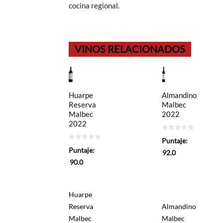
cocina regional.
VINOS RELACIONADOS
Huarpe
Almandino
Reserva
Malbec
Malbec
2022
2022
0
Puntaje:
de
0
5
Puntaje:
de
92.0
5
90.0
Huarpe
Reserva
Almandino
Malbec
Malbec