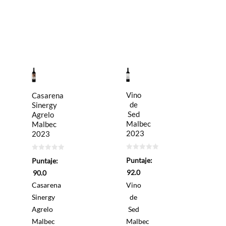
Vino
Casarena
de
Sinergy
Sed
Agrelo
Malbec
Malbec
2023
2023
0
0
Puntaje:
Puntaje:
de
de
5
5
92.0
90.0
Casarena
Vino
Sinergy
de
Agrelo
Sed
Malbec
Malbec