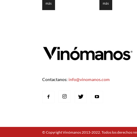
más
más
Contactanos:
info@vinomanos.com
© Copyright Vinómanos 2013-2022. Todos los derechos re