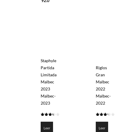
92.0
Staphyle
Partida
Riglos
Limitada
Gran
Malbec
Malbec
2023
2022
Malbec-
Malbec-
2023
2022
3.3
3.3
de 5
de 5
Leer
Leer