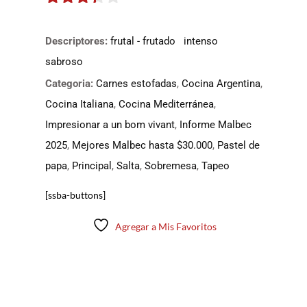
3.25
de
5
Descriptores:
frutal - frutado
intenso
sabroso
Categoria:
Carnes estofadas
,
Cocina Argentina
,
Cocina Italiana
,
Cocina Mediterránea
,
Impresionar a un bom vivant
,
Informe Malbec
2025
,
Mejores Malbec hasta $30.000
,
Pastel de
papa
,
Principal
,
Salta
,
Sobremesa
,
Tapeo
[ssba-buttons]
Agregar a Mis Favoritos