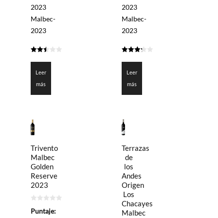
2023
2023
Malbec-
Malbec-
2023
2023
2.5
3.3
de 5
de 5
Leer
Leer
más
más
Terrazas
Trivento
de
Malbec
los
Golden
Andes
Reserve
Origen
2023
Los
Chacayes
0
Puntaje:
Malbec
de
5