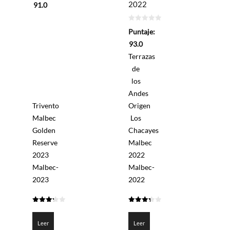
2022
91.0
0
Puntaje:
de
5
93.0
Terrazas
de
los
Andes
Trivento
Origen
Malbec
Los
Golden
Chacayes
Reserve
Malbec
2023
2022
Malbec-
Malbec-
2023
2022
3.25
3.35
de 5
de 5
Leer
Leer