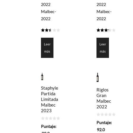
2022
2022
Malbec-
Malbec-
2022
2022
2.5
3.3
de 5
de 5
Leer
Leer
más
más
Staphyle
Riglos
Partida
Gran
Limitada
Malbec
Malbec
2022
2023
0
Puntaje:
de
0
Puntaje:
5
de
92.0
5