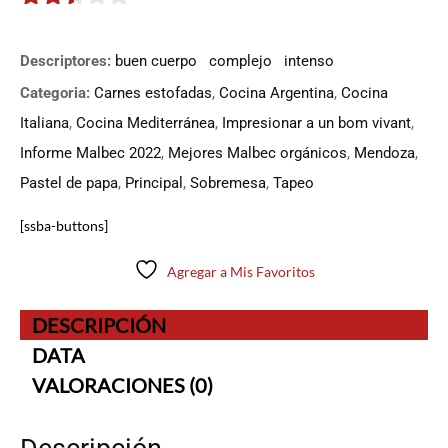
2.4
de 5
Descriptores:
buen cuerpo
complejo
intenso
Categoria:
Carnes estofadas
,
Cocina Argentina
,
Cocina
Italiana
,
Cocina Mediterránea
,
Impresionar a un bom vivant
,
Informe Malbec 2022
,
Mejores Malbec orgánicos
,
Mendoza
,
Pastel de papa
,
Principal
,
Sobremesa
,
Tapeo
[ssba-buttons]
Agregar a Mis Favoritos
DESCRIPCIÓN
DATA
VALORACIONES (0)