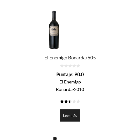
El Enemigo Bonarda/605
0
Puntaje:
90.0
de
5
El Enemigo
Bonarda-2010
2.5
de 5
Leer más