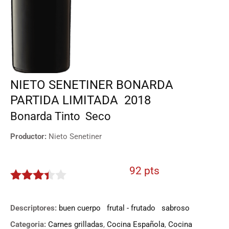
NIETO SENETINER BONARDA
PARTIDA LIMITADA
2018
Bonarda
Tinto
Seco
Productor:
Nieto Senetiner
92 pts
3.3
de
5
Descriptores:
buen cuerpo
frutal - frutado
sabroso
Categoria:
Carnes grilladas
,
Cocina Española
,
Cocina