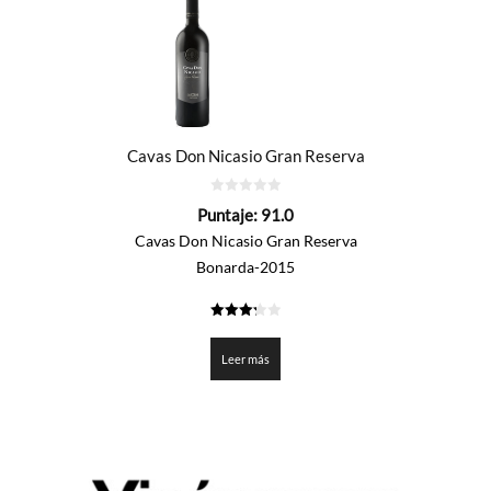
Cavas Don Nicasio Gran Reserva
0
Puntaje:
91.0
de
5
Cavas Don Nicasio Gran Reserva
Bonarda-2015
3.25
de 5
Leer más