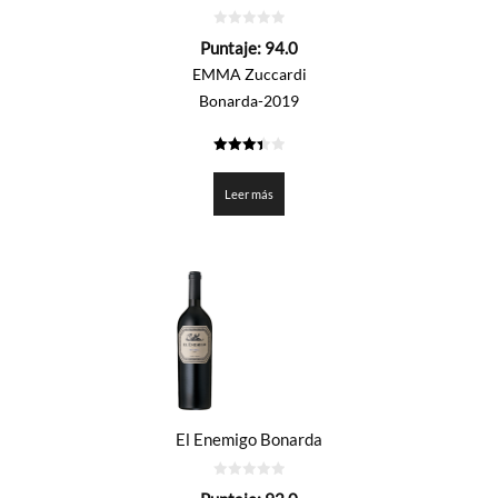
0
Puntaje:
94.0
de
5
EMMA Zuccardi
Bonarda-2019
3.4015
de 5
Leer más
El Enemigo Bonarda
0