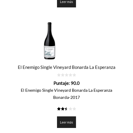
Leer más
El Enemigo Single Vineyard Bonarda La Esperanza
0
Puntaje:
90.0
de
5
El Enemigo Single Vineyard Bonarda La Esperanza
Bonarda-2017
2.5
de 5
Leer más