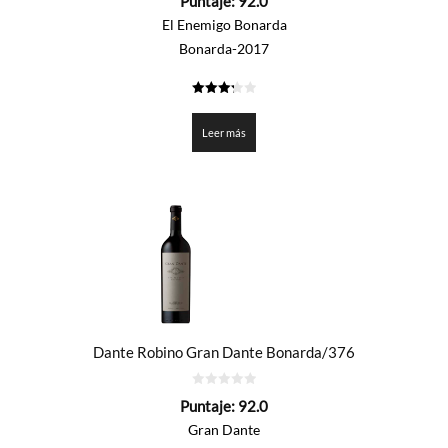
Puntaje:
92.0
de
5
El Enemigo Bonarda
Bonarda-2017
3.3
de 5
Leer más
Dante Robino Gran Dante Bonarda/376
0
Puntaje:
92.0
de
5
Gran Dante