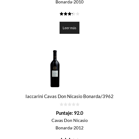
Bonarda-2010
3.3
de 5
Leer más
Iaccarini Cavas Don Nicasio Bonarda/3962
0
Puntaje:
92.0
de
5
Cavas Don Nicasio
Bonarda-2012