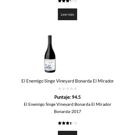
3.3
de 5
Leer más
El Enemigo Singe Vineyard Bonarda El Mirador
0
Puntaje:
94.5
de
5
El Enemigo Singe Vineyard Bonarda El Mirador
Bonarda-2017
3.425
de 5